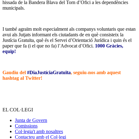
hissada de la Bandera Blava del Torn d’Ofici a les dependències
municipals.
I també agraïm molt especialment als companys voluntaris que estan
avui als Jutjats informant els ciutadants de en què consisteix la
Justícia Gratuïta, què és el Servei d’Orientació Jurídica i quin és el
paper que fa (i el que no fa) l’Advocat d’Ofici.
1000 Gràcies,
equip!
Gaudiu del
#DiaJustíciaGratuïta
, seguiu-nos amb aquest
hashtag al Twitter!
EL COL·LEGI
Junta de Govern
Comissions
Col·legia't amb nosaltres
Contacteu amb el Col·legi