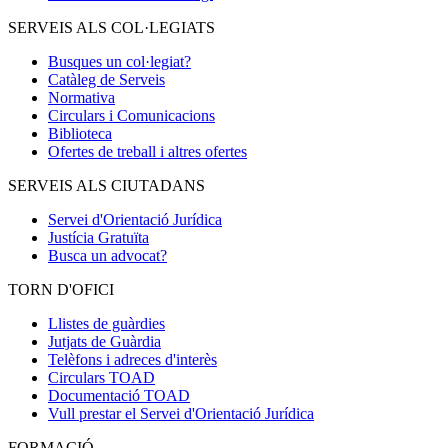
SERVEIS ALS COL·LEGIATS
Busques un col·legiat?
Catàleg de Serveis
Normativa
Circulars i Comunicacions
Biblioteca
Ofertes de treball i altres ofertes
SERVEIS ALS CIUTADANS
Servei d'Orientació Jurídica
Justícia Gratuïta
Busca un advocat?
TORN D'OFICI
Llistes de guàrdies
Jutjats de Guàrdia
Telèfons i adreces d'interès
Circulars TOAD
Documentació TOAD
Vull prestar el Servei d'Orientació Jurídica
FORMACIÓ