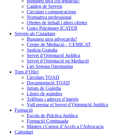
Busqueu un/a col·legiat/da?
Catàleg de Serveis
Circulars i comunicacions
Normativa professional
Ofertes de treball i altres ofertes
Guies Pràctiques ICATER
Serveis als Ciutadans
Busqueu un/a advocat/da?
Centre de Mediació – CEMICAT
Justícia Gratuïta
Servei d’Orientació Jurídica
Servei d’Orientació en Mediació
Llei Segona Oportunitat
Torn d’Ofici
Circulars TOAD
Documentació TOAD
Jutjats de Guàrdia
Llistes de guàrdies
Telèfons i adreces d’interès
Vull prestar el Servei d’Orientació Jurídica
Formació
Escola de Pràctica Jurídica
Formació Continuada
Màsters i Cursos d’Accés a l’Advocacia
Calendari