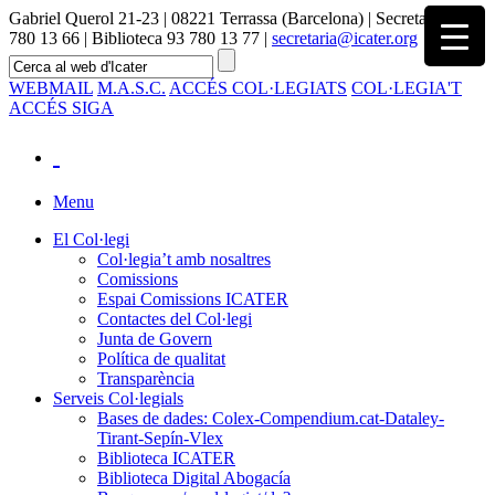
Gabriel Querol 21-23 | 08221 Terrassa (Barcelona) | Secretaria 93
780 13 66 | Biblioteca 93 780 13 77 |
secretaria@icater.org
WEBMAIL
M.A.S.C.
ACCÉS COL·LEGIATS
COL·LEGIA'T
ACCÉS SIGA
Menu
El Col·legi
Col·legia’t amb nosaltres
Comissions
Espai Comissions ICATER
Contactes del Col·legi
Junta de Govern
Política de qualitat
Transparència
Serveis Col·legials
Bases de dades: Colex-Compendium.cat-Dataley-
Tirant-Sepín-Vlex
Biblioteca ICATER
Biblioteca Digital Abogacía