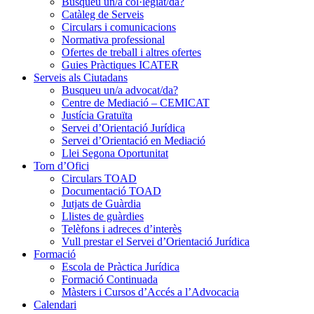
Busqueu un/a col·legiat/da?
Catàleg de Serveis
Circulars i comunicacions
Normativa professional
Ofertes de treball i altres ofertes
Guies Pràctiques ICATER
Serveis als Ciutadans
Busqueu un/a advocat/da?
Centre de Mediació – CEMICAT
Justícia Gratuïta
Servei d’Orientació Jurídica
Servei d’Orientació en Mediació
Llei Segona Oportunitat
Torn d’Ofici
Circulars TOAD
Documentació TOAD
Jutjats de Guàrdia
Llistes de guàrdies
Telèfons i adreces d’interès
Vull prestar el Servei d’Orientació Jurídica
Formació
Escola de Pràctica Jurídica
Formació Continuada
Màsters i Cursos d’Accés a l’Advocacia
Calendari