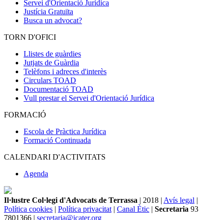
Servei d'Orientació Jurídica
Justícia Gratuïta
Busca un advocat?
TORN D'OFICI
Llistes de guàrdies
Jutjats de Guàrdia
Telèfons i adreces d'interès
Circulars TOAD
Documentació TOAD
Vull prestar el Servei d'Orientació Jurídica
FORMACIÓ
Escola de Pràctica Jurídica
Formació Continuada
CALENDARI D'ACTIVITATS
Agenda
Il·lustre Col·legi d'Advocats de Terrassa
| 2018 |
Avís legal
|
Política cookies
|
Política privacitat
|
Canal Ètic
|
Secretaria
93
7801366 |
secretaria@icater.org