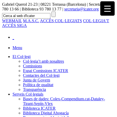
Gabriel Querol 21-23 | 08221 Terrassa (Barcelona) | Secretaria 93
780 13 66 | Biblioteca 93 780 13 77 |
secretaria@icater.org
WEBMAIL
M.A.S.C.
ACCÉS COL·LEGIATS
COL·LEGIA'T
ACCÉS SIGA
Menu
El Col·legi
Col·legia’t amb nosaltres
Comissions
Espai Comissions ICATER
Contactes del Col·legi
Junta de Govern
Política de qualitat
Transparència
Serveis Col·legials
Bases de dades: Colex-Compendium.cat-Dataley-
Tirant-Sepín-Vlex
Biblioteca ICATER
Biblioteca Digital Abogacía