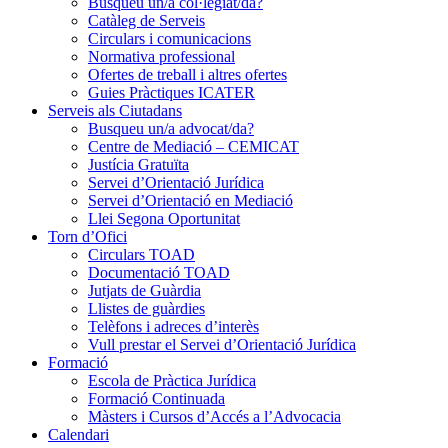
Busqueu un/a col·legiat/da?
Catàleg de Serveis
Circulars i comunicacions
Normativa professional
Ofertes de treball i altres ofertes
Guies Pràctiques ICATER
Serveis als Ciutadans
Busqueu un/a advocat/da?
Centre de Mediació – CEMICAT
Justícia Gratuïta
Servei d’Orientació Jurídica
Servei d’Orientació en Mediació
Llei Segona Oportunitat
Torn d’Ofici
Circulars TOAD
Documentació TOAD
Jutjats de Guàrdia
Llistes de guàrdies
Telèfons i adreces d’interès
Vull prestar el Servei d’Orientació Jurídica
Formació
Escola de Pràctica Jurídica
Formació Continuada
Màsters i Cursos d’Accés a l’Advocacia
Calendari