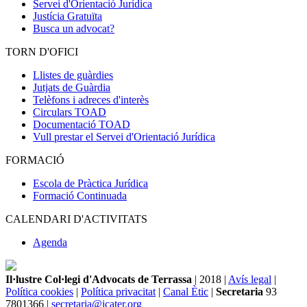
Servei d'Orientació Jurídica
Justícia Gratuïta
Busca un advocat?
TORN D'OFICI
Llistes de guàrdies
Jutjats de Guàrdia
Telèfons i adreces d'interès
Circulars TOAD
Documentació TOAD
Vull prestar el Servei d'Orientació Jurídica
FORMACIÓ
Escola de Pràctica Jurídica
Formació Continuada
CALENDARI D'ACTIVITATS
Agenda
Il·lustre Col·legi d'Advocats de Terrassa
| 2018 |
Avís legal
|
Política cookies
|
Política privacitat
|
Canal Ètic
|
Secretaria
93
7801366 |
secretaria@icater.org