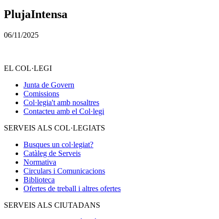
PlujaIntensa
06/11/2025
EL COL·LEGI
Junta de Govern
Comissions
Col·legia't amb nosaltres
Contacteu amb el Col·legi
SERVEIS ALS COL·LEGIATS
Busques un col·legiat?
Catàleg de Serveis
Normativa
Circulars i Comunicacions
Biblioteca
Ofertes de treball i altres ofertes
SERVEIS ALS CIUTADANS