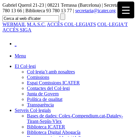
Gabriel Querol 21-23 | 08221 Terrassa (Barcelona) | Secretaria 93
780 13 66 | Biblioteca 93 780 13 77 |
secretaria@icater.org
WEBMAIL
M.A.S.C.
ACCÉS COL·LEGIATS
COL·LEGIA'T
ACCÉS SIGA
Menu
El Col·legi
Col·legia’t amb nosaltres
Comissions
Espai Comissions ICATER
Contactes del Col·legi
Junta de Govern
Política de qualitat
Transparència
Serveis Col·legials
Bases de dades: Colex-Compendium.cat-Dataley-
Tirant-Sepín-Vlex
Biblioteca ICATER
Biblioteca Digital Abogacía