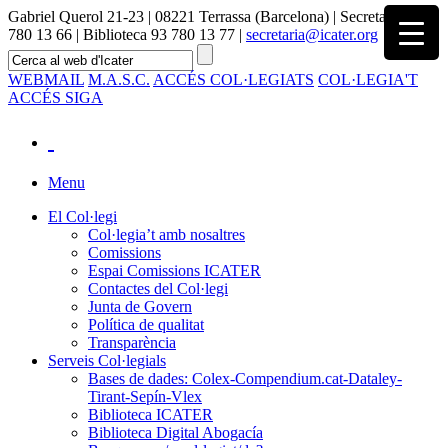
Gabriel Querol 21-23 | 08221 Terrassa (Barcelona) | Secretaria 93
780 13 66 | Biblioteca 93 780 13 77 |
secretaria@icater.org
WEBMAIL
M.A.S.C.
ACCÉS COL·LEGIATS
COL·LEGIA'T
ACCÉS SIGA
Menu
El Col·legi
Col·legia’t amb nosaltres
Comissions
Espai Comissions ICATER
Contactes del Col·legi
Junta de Govern
Política de qualitat
Transparència
Serveis Col·legials
Bases de dades: Colex-Compendium.cat-Dataley-
Tirant-Sepín-Vlex
Biblioteca ICATER
Biblioteca Digital Abogacía