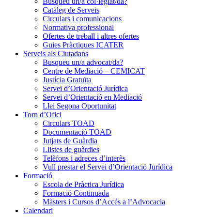
Busqueu un/a col·legiat/da?
Catàleg de Serveis
Circulars i comunicacions
Normativa professional
Ofertes de treball i altres ofertes
Guies Pràctiques ICATER
Serveis als Ciutadans
Busqueu un/a advocat/da?
Centre de Mediació – CEMICAT
Justícia Gratuïta
Servei d’Orientació Jurídica
Servei d’Orientació en Mediació
Llei Segona Oportunitat
Torn d’Ofici
Circulars TOAD
Documentació TOAD
Jutjats de Guàrdia
Llistes de guàrdies
Telèfons i adreces d’interès
Vull prestar el Servei d’Orientació Jurídica
Formació
Escola de Pràctica Jurídica
Formació Continuada
Màsters i Cursos d’Accés a l’Advocacia
Calendari