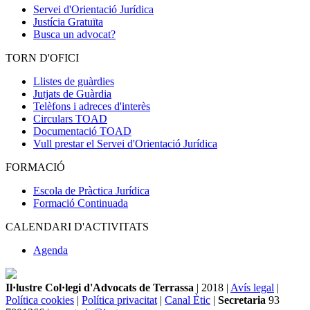
Servei d'Orientació Jurídica
Justícia Gratuïta
Busca un advocat?
TORN D'OFICI
Llistes de guàrdies
Jutjats de Guàrdia
Telèfons i adreces d'interès
Circulars TOAD
Documentació TOAD
Vull prestar el Servei d'Orientació Jurídica
FORMACIÓ
Escola de Pràctica Jurídica
Formació Continuada
CALENDARI D'ACTIVITATS
Agenda
Il·lustre Col·legi d'Advocats de Terrassa
| 2018 |
Avís legal
|
Política cookies
|
Política privacitat
|
Canal Ètic
|
Secretaria
93