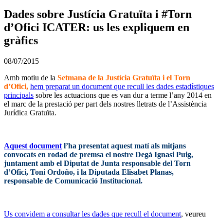
Dades sobre Justícia Gratuïta i #Torn
d’Ofici ICATER: us les expliquem en
gràfics
08/07/2015
Amb motiu de la
Setmana de la Justícia Gratuïta i el Torn
d’Ofici,
hem preparat un document que recull les dades estadístiques
principals
sobre les actuacions que es van dur a terme l’any 2014 en
el marc de la prestació per part dels nostres lletrats de l’Assistència
Jurídica Gratuïta.
Aquest document
l’ha presentat aquest matí als mitjans
convocats en rodad de premsa el nostre Degà Ignasi Puig,
juntament amb el Diputat de Junta responsable del Torn
d’Ofici, Toni Ordoño, i la Diputada Elisabet Planas,
responsable de Comunicació Institucional.
Us convidem a consultar les dades que recull el document
, veureu