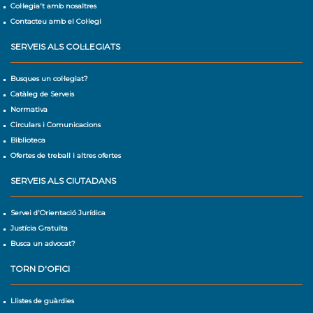
Col·legia't amb nosaltres
Contacteu amb el Col·legi
SERVEIS ALS COL·LEGIATS
Busques un col·legiat?
Catàleg de Serveis
Normativa
Circulars i Comunicacions
Biblioteca
Ofertes de treball i altres ofertes
SERVEIS ALS CIUTADANS
Servei d'Orientació Jurídica
Justícia Gratuïta
Busca un advocat?
TORN D'OFICI
Llistes de guàrdies