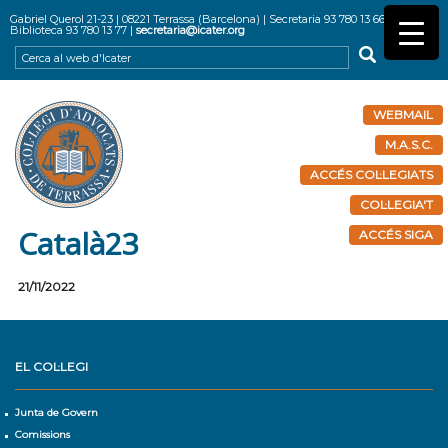
Gabriel Querol 21-23 | 08221 Terrassa (Barcelona) | Secretaria 93 780 13 66 |
Biblioteca 93 780 13 77 |
secretaria@icater.org
WEBMAIL
M.A.S.C.
ACCÉS COL·LEGIATS
COL·LEGIA'T
Català23
ACCÉS SIGA
21/11/2022
EL COL·LEGI
Junta de Govern
Comissions