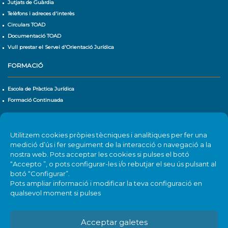
Jutjats de Guàrdia
Telèfons i adreces d'interès
Circulars TOAD
Documentació TOAD
Vull prestar el Servei d'Orientació Jurídica
FORMACIÓ
Escola de Pràctica Jurídica
Formació Continuada
CALENDARI D'ACTIVITATS
Utilitzem cookies pròpies tècniques i analítiques per fer una
Agenda
medició d’ús i fer seguiment de la interacció o navegació a la
nostra web. Pots acceptar les cookies si pulses el botó
“Accepto ”, o pots configurar-les i/o rebutjar el seu ús pulsant al
botó “Configurar”.
Pots ampliar informació i modificar la teva configuració en
qualsevol moment si pulses
Acceptar galetes