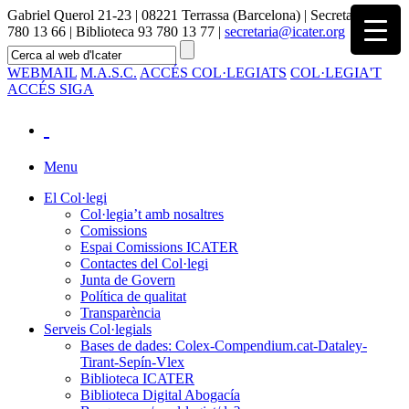
Gabriel Querol 21-23 | 08221 Terrassa (Barcelona) | Secretaria 93
780 13 66 | Biblioteca 93 780 13 77 |
secretaria@icater.org
WEBMAIL
M.A.S.C.
ACCÉS COL·LEGIATS
COL·LEGIA'T
ACCÉS SIGA
Menu
El Col·legi
Col·legia’t amb nosaltres
Comissions
Espai Comissions ICATER
Contactes del Col·legi
Junta de Govern
Política de qualitat
Transparència
Serveis Col·legials
Bases de dades: Colex-Compendium.cat-Dataley-
Tirant-Sepín-Vlex
Biblioteca ICATER
Biblioteca Digital Abogacía