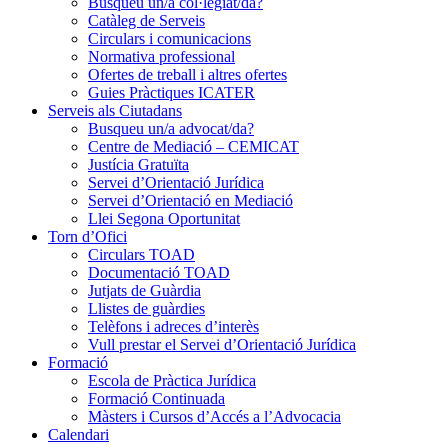
Busqueu un/a col·legiat/da?
Catàleg de Serveis
Circulars i comunicacions
Normativa professional
Ofertes de treball i altres ofertes
Guies Pràctiques ICATER
Serveis als Ciutadans
Busqueu un/a advocat/da?
Centre de Mediació – CEMICAT
Justícia Gratuïta
Servei d’Orientació Jurídica
Servei d’Orientació en Mediació
Llei Segona Oportunitat
Torn d’Ofici
Circulars TOAD
Documentació TOAD
Jutjats de Guàrdia
Llistes de guàrdies
Telèfons i adreces d’interès
Vull prestar el Servei d’Orientació Jurídica
Formació
Escola de Pràctica Jurídica
Formació Continuada
Màsters i Cursos d’Accés a l’Advocacia
Calendari