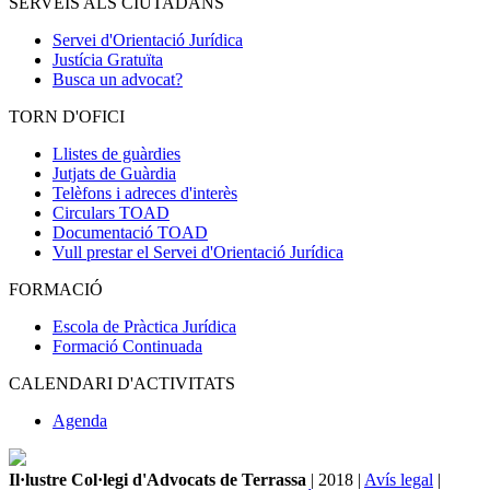
SERVEIS ALS CIUTADANS
Servei d'Orientació Jurídica
Justícia Gratuïta
Busca un advocat?
TORN D'OFICI
Llistes de guàrdies
Jutjats de Guàrdia
Telèfons i adreces d'interès
Circulars TOAD
Documentació TOAD
Vull prestar el Servei d'Orientació Jurídica
FORMACIÓ
Escola de Pràctica Jurídica
Formació Continuada
CALENDARI D'ACTIVITATS
Agenda
Il·lustre Col·legi d'Advocats de Terrassa
| 2018 |
Avís legal
|