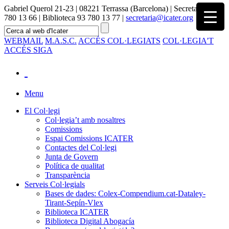
Gabriel Querol 21-23 | 08221 Terrassa (Barcelona) | Secretaria 93
780 13 66 | Biblioteca 93 780 13 77 |
secretaria@icater.org
WEBMAIL
M.A.S.C.
ACCÉS COL·LEGIATS
COL·LEGIA'T
ACCÉS SIGA
Menu
El Col·legi
Col·legia’t amb nosaltres
Comissions
Espai Comissions ICATER
Contactes del Col·legi
Junta de Govern
Política de qualitat
Transparència
Serveis Col·legials
Bases de dades: Colex-Compendium.cat-Dataley-
Tirant-Sepín-Vlex
Biblioteca ICATER
Biblioteca Digital Abogacía