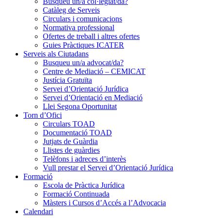
Busqueu un/a col·legiat/da?
Catàleg de Serveis
Circulars i comunicacions
Normativa professional
Ofertes de treball i altres ofertes
Guies Pràctiques ICATER
Serveis als Ciutadans
Busqueu un/a advocat/da?
Centre de Mediació – CEMICAT
Justícia Gratuïta
Servei d’Orientació Jurídica
Servei d’Orientació en Mediació
Llei Segona Oportunitat
Torn d’Ofici
Circulars TOAD
Documentació TOAD
Jutjats de Guàrdia
Llistes de guàrdies
Telèfons i adreces d’interès
Vull prestar el Servei d’Orientació Jurídica
Formació
Escola de Pràctica Jurídica
Formació Continuada
Màsters i Cursos d’Accés a l’Advocacia
Calendari