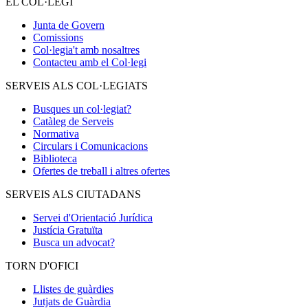
EL COL·LEGI
Junta de Govern
Comissions
Col·legia't amb nosaltres
Contacteu amb el Col·legi
SERVEIS ALS COL·LEGIATS
Busques un col·legiat?
Catàleg de Serveis
Normativa
Circulars i Comunicacions
Biblioteca
Ofertes de treball i altres ofertes
SERVEIS ALS CIUTADANS
Servei d'Orientació Jurídica
Justícia Gratuïta
Busca un advocat?
TORN D'OFICI
Llistes de guàrdies
Jutjats de Guàrdia