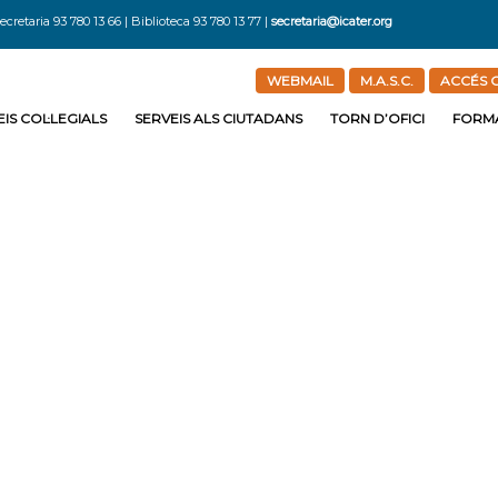
ecretaria 93 780 13 66 | Biblioteca 93 780 13 77 |
secretaria@icater.org
WEBMAIL
M.A.S.C.
ACCÉS C
IS COL·LEGIALS
SERVEIS ALS CIUTADANS
TORN D’OFICI
FORM