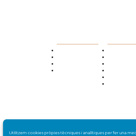
EL COL·LEGI
SERVEIS ALS
COL·LEGIATS
Junta de Govern
Busques un col·leg
Comissions
Catàleg de Serveis
Col·legia't amb nosaltres
Normativa
Contacteu amb el Col·legi
Circulars i Comuni
Biblioteca
Ofertes de treball i
ofertes
Utilitzem cookies pròpies tècniques i analítiques per fer una med