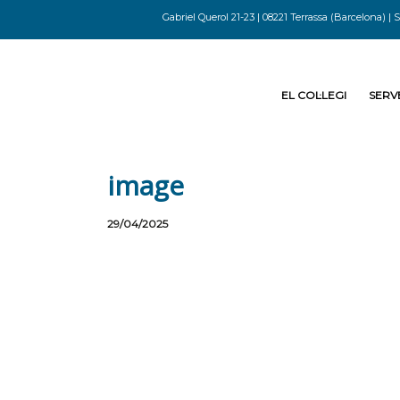
Gabriel Querol 21-23 | 08221 Terrassa (Barcelona) | S
EL COL·LEGI
SERVE
image
29/04/2025