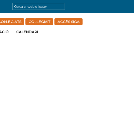
OL·LEGIATS
COL·LEGIA'T
ACCÉS SIGA
ACIÓ
CALENDARI