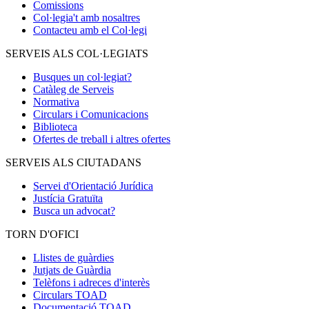
Comissions
Col·legia't amb nosaltres
Contacteu amb el Col·legi
SERVEIS ALS COL·LEGIATS
Busques un col·legiat?
Catàleg de Serveis
Normativa
Circulars i Comunicacions
Biblioteca
Ofertes de treball i altres ofertes
SERVEIS ALS CIUTADANS
Servei d'Orientació Jurídica
Justícia Gratuïta
Busca un advocat?
TORN D'OFICI
Llistes de guàrdies
Jutjats de Guàrdia
Telèfons i adreces d'interès
Circulars TOAD
Documentació TOAD