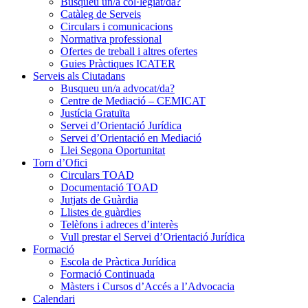
Busqueu un/a col·legiat/da?
Catàleg de Serveis
Circulars i comunicacions
Normativa professional
Ofertes de treball i altres ofertes
Guies Pràctiques ICATER
Serveis als Ciutadans
Busqueu un/a advocat/da?
Centre de Mediació – CEMICAT
Justícia Gratuïta
Servei d’Orientació Jurídica
Servei d’Orientació en Mediació
Llei Segona Oportunitat
Torn d’Ofici
Circulars TOAD
Documentació TOAD
Jutjats de Guàrdia
Llistes de guàrdies
Telèfons i adreces d’interès
Vull prestar el Servei d’Orientació Jurídica
Formació
Escola de Pràctica Jurídica
Formació Continuada
Màsters i Cursos d’Accés a l’Advocacia
Calendari