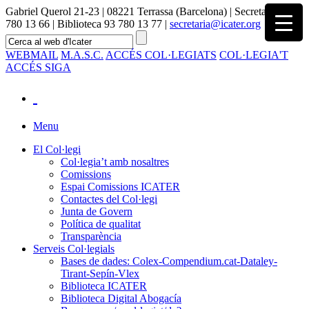
Gabriel Querol 21-23 | 08221 Terrassa (Barcelona) | Secretaria 93
780 13 66 | Biblioteca 93 780 13 77 |
secretaria@icater.org
WEBMAIL
M.A.S.C.
ACCÉS COL·LEGIATS
COL·LEGIA'T
ACCÉS SIGA
Menu
El Col·legi
Col·legia’t amb nosaltres
Comissions
Espai Comissions ICATER
Contactes del Col·legi
Junta de Govern
Política de qualitat
Transparència
Serveis Col·legials
Bases de dades: Colex-Compendium.cat-Dataley-
Tirant-Sepín-Vlex
Biblioteca ICATER
Biblioteca Digital Abogacía