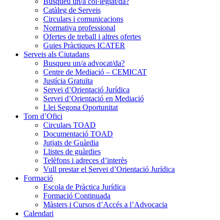
Busqueu un/a col·legiat/da?
Catàleg de Serveis
Circulars i comunicacions
Normativa professional
Ofertes de treball i altres ofertes
Guies Pràctiques ICATER
Serveis als Ciutadans
Busqueu un/a advocat/da?
Centre de Mediació – CEMICAT
Justícia Gratuïta
Servei d’Orientació Jurídica
Servei d’Orientació en Mediació
Llei Segona Oportunitat
Torn d’Ofici
Circulars TOAD
Documentació TOAD
Jutjats de Guàrdia
Llistes de guàrdies
Telèfons i adreces d’interès
Vull prestar el Servei d’Orientació Jurídica
Formació
Escola de Pràctica Jurídica
Formació Continuada
Màsters i Cursos d’Accés a l’Advocacia
Calendari