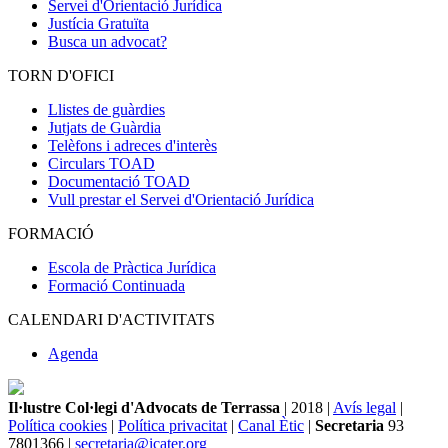
Servei d'Orientació Jurídica
Justícia Gratuïta
Busca un advocat?
TORN D'OFICI
Llistes de guàrdies
Jutjats de Guàrdia
Telèfons i adreces d'interès
Circulars TOAD
Documentació TOAD
Vull prestar el Servei d'Orientació Jurídica
FORMACIÓ
Escola de Pràctica Jurídica
Formació Continuada
CALENDARI D'ACTIVITATS
Agenda
Il·lustre Col·legi d'Advocats de Terrassa
| 2018 |
Avís legal
|
Política cookies
|
Política privacitat
|
Canal Ètic
|
Secretaria
93
7801366 |
secretaria@icater.org