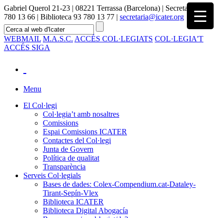
Gabriel Querol 21-23 | 08221 Terrassa (Barcelona) | Secretaria 93
780 13 66 | Biblioteca 93 780 13 77 |
secretaria@icater.org
WEBMAIL
M.A.S.C.
ACCÉS COL·LEGIATS
COL·LEGIA'T
ACCÉS SIGA
Menu
El Col·legi
Col·legia’t amb nosaltres
Comissions
Espai Comissions ICATER
Contactes del Col·legi
Junta de Govern
Política de qualitat
Transparència
Serveis Col·legials
Bases de dades: Colex-Compendium.cat-Dataley-
Tirant-Sepín-Vlex
Biblioteca ICATER
Biblioteca Digital Abogacía