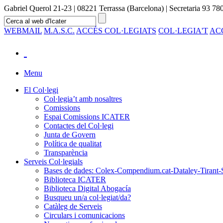
Gabriel Querol 21-23 | 08221 Terrassa (Barcelona) | Secretaria 93 780
WEBMAIL
M.A.S.C.
ACCÉS COL·LEGIATS
COL·LEGIA'T
AC
Menu
El Col·legi
Col·legia’t amb nosaltres
Comissions
Espai Comissions ICATER
Contactes del Col·legi
Junta de Govern
Política de qualitat
Transparència
Serveis Col·legials
Bases de dades: Colex-Compendium.cat-Dataley-Tirant-
Biblioteca ICATER
Biblioteca Digital Abogacía
Busqueu un/a col·legiat/da?
Catàleg de Serveis
Circulars i comunicacions