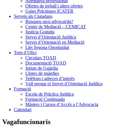
Normativa professional
Ofertes de treball i altres ofertes
Guies Pràctiques ICATER
Serveis als Ciutadans
Busqueu un/a advocat/da?
Centre de Mediació – CEMICAT
Justícia Gratuïta
Servei d’Orientació Jurídica
Servei d’Orientació en Mediació
Llei Segona Oportunitat
Torn d’Ofici
Circulars TOAD
Documentació TOAD
Jutjats de Guàrdia
Llistes de guàrdies
Telèfons i adreces d’interès
Vull prestar el Servei d’Orientació Jurídica
Formació
Escola de Pràctica Jurídica
Formació Continuada
Màsters i Cursos d’Accés a l’Advocacia
Calendari
Vagafuncionaris