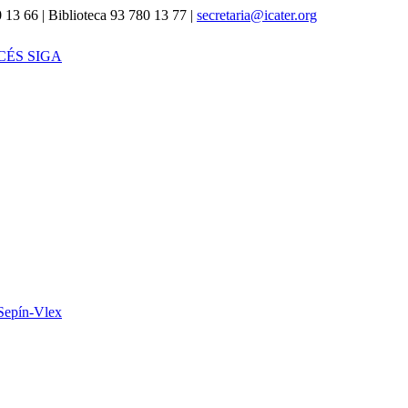
 13 66 | Biblioteca 93 780 13 77 |
secretaria@icater.org
CÉS SIGA
Sepín-Vlex