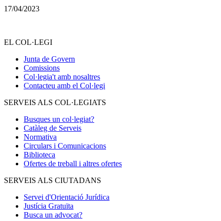
17/04/2023
EL COL·LEGI
Junta de Govern
Comissions
Col·legia't amb nosaltres
Contacteu amb el Col·legi
SERVEIS ALS COL·LEGIATS
Busques un col·legiat?
Catàleg de Serveis
Normativa
Circulars i Comunicacions
Biblioteca
Ofertes de treball i altres ofertes
SERVEIS ALS CIUTADANS
Servei d'Orientació Jurídica
Justícia Gratuïta
Busca un advocat?