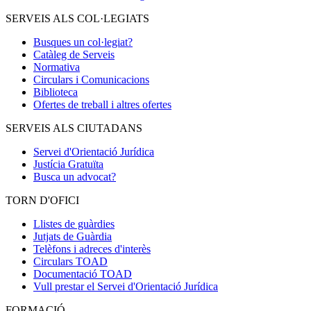
SERVEIS ALS COL·LEGIATS
Busques un col·legiat?
Catàleg de Serveis
Normativa
Circulars i Comunicacions
Biblioteca
Ofertes de treball i altres ofertes
SERVEIS ALS CIUTADANS
Servei d'Orientació Jurídica
Justícia Gratuïta
Busca un advocat?
TORN D'OFICI
Llistes de guàrdies
Jutjats de Guàrdia
Telèfons i adreces d'interès
Circulars TOAD
Documentació TOAD
Vull prestar el Servei d'Orientació Jurídica
FORMACIÓ