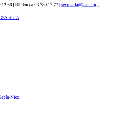
 13 66 | Biblioteca 93 780 13 77 |
secretaria@icater.org
CÉS SIGA
Sepín-Vlex