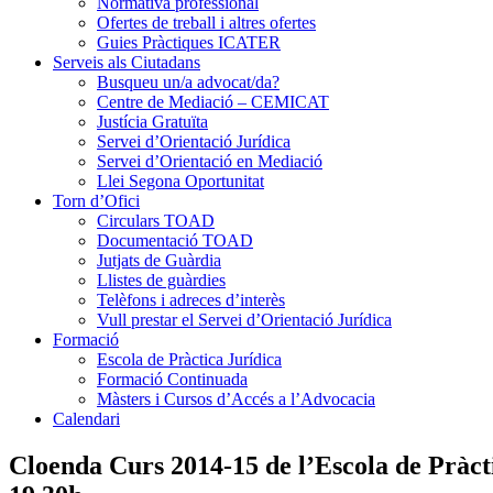
Normativa professional
Ofertes de treball i altres ofertes
Guies Pràctiques ICATER
Serveis als Ciutadans
Busqueu un/a advocat/da?
Centre de Mediació – CEMICAT
Justícia Gratuïta
Servei d’Orientació Jurídica
Servei d’Orientació en Mediació
Llei Segona Oportunitat
Torn d’Ofici
Circulars TOAD
Documentació TOAD
Jutjats de Guàrdia
Llistes de guàrdies
Telèfons i adreces d’interès
Vull prestar el Servei d’Orientació Jurídica
Formació
Escola de Pràctica Jurídica
Formació Continuada
Màsters i Cursos d’Accés a l’Advocacia
Calendari
Cloenda Curs 2014-15 de l’Escola de Pràct