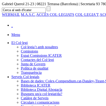
Gabriel Querol 21-23 | 08221 Terrassa (Barcelona) | Secretaria 93 780
WEBMAIL
M.A.S.C.
ACCÉS COL·LEGIATS
COL·LEGIA'T
AC
Menu
El Col·legi
Col·legia’t amb nosaltres
Comissions
Espai Comissions ICATER
Contactes del Col·legi
Junta de Govern
Política de qualitat
Transparència
Serveis Col·legials
Bases de dades: Colex-Compendium.cat-Dataley-Tirant-
Biblioteca ICATER
Biblioteca Digital Abogacía
Busqueu un/a col·legiat/da?
Catàleg de Serveis
Circulars i comunicacions