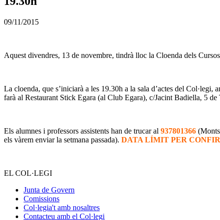
19.30h
09/11/2015
Aquest divendres, 13 de novembre, tindrà lloc la Cloenda dels Curso
La cloenda, que s’iniciarà a les 19.30h a la sala d’actes del Col·legi
farà al Restaurant Stick Egara (al Club Egara), c/Jacint Badiella, 5 de 
Els alumnes i professors assistents han de trucar al
937801366
(Montse
els vàrem enviar la setmana passada).
DATA LÍMIT PER CONFIR
EL COL·LEGI
Junta de Govern
Comissions
Col·legia't amb nosaltres
Contacteu amb el Col·legi