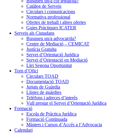
Busqueu un/a col·legiat/da?
Catàleg de Serveis
Circulars i comunicacions
Normativa professional
Ofertes de treball i altres ofertes
Guies Pràctiques ICATER
Serveis als Ciutadans
Busqueu un/a advocat/da?
Centre de Mediació – CEMICAT
Justícia Gratuïta
Servei d’Orientació Jurídica
Servei d’Orientació en Mediació
Llei Segona Oportunitat
Torn d’Ofici
Circulars TOAD
Documentació TOAD
Jutjats de Guàrdia
Llistes de guàrdies
Telèfons i adreces d’interès
Vull prestar el Servei d’Orientació Jurídica
Formació
Escola de Pràctica Jurídica
Formació Continuada
Màsters i Cursos d’Accés a l’Advocacia
Calendari