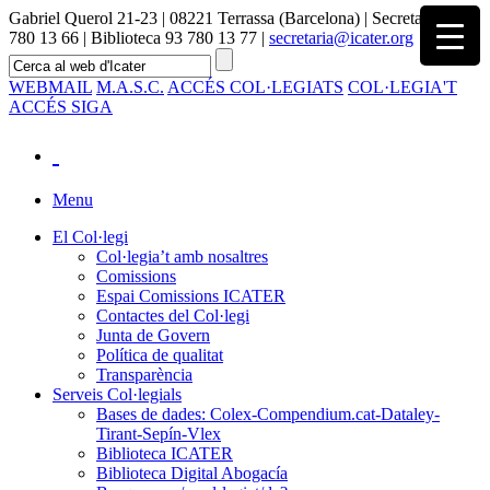
Gabriel Querol 21-23 | 08221 Terrassa (Barcelona) | Secretaria 93
780 13 66 | Biblioteca 93 780 13 77 |
secretaria@icater.org
WEBMAIL
M.A.S.C.
ACCÉS COL·LEGIATS
COL·LEGIA'T
ACCÉS SIGA
Menu
El Col·legi
Col·legia’t amb nosaltres
Comissions
Espai Comissions ICATER
Contactes del Col·legi
Junta de Govern
Política de qualitat
Transparència
Serveis Col·legials
Bases de dades: Colex-Compendium.cat-Dataley-
Tirant-Sepín-Vlex
Biblioteca ICATER
Biblioteca Digital Abogacía