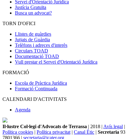
Servei d'Orientació Jurídica
Justícia Gratuïta
Busca un advocat?
TORN D'OFICI
Llistes de guàrdies
Jutjats de Guàrdia
Telèfons i adreces d'interès
Circulars TOAD
Documentació TOAD
Vull prestar el Servei d'Orientació Jurídica
FORMACIÓ
Escola de Pràctica Jurídica
Formació Continuada
CALENDARI D'ACTIVITATS
Agenda
Il·lustre Col·legi d'Advocats de Terrassa
| 2018 |
Avís legal
|
Política cookies
|
Política privacitat
|
Canal Ètic
|
Secretaria
93
7801366 |
secretaria@icater.org