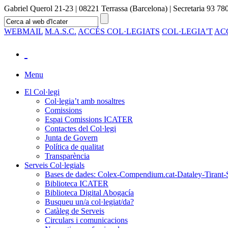
Gabriel Querol 21-23 | 08221 Terrassa (Barcelona) | Secretaria 93 780
WEBMAIL
M.A.S.C.
ACCÉS COL·LEGIATS
COL·LEGIA'T
AC
Menu
El Col·legi
Col·legia’t amb nosaltres
Comissions
Espai Comissions ICATER
Contactes del Col·legi
Junta de Govern
Política de qualitat
Transparència
Serveis Col·legials
Bases de dades: Colex-Compendium.cat-Dataley-Tirant-
Biblioteca ICATER
Biblioteca Digital Abogacía
Busqueu un/a col·legiat/da?
Catàleg de Serveis
Circulars i comunicacions