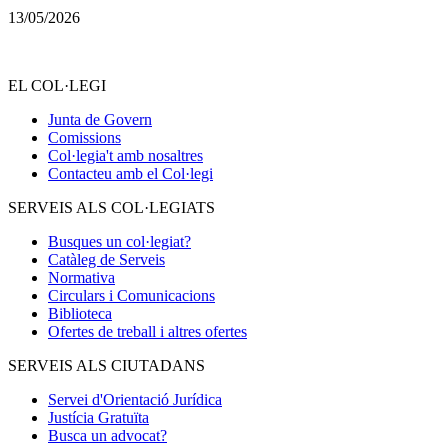
13/05/2026
EL COL·LEGI
Junta de Govern
Comissions
Col·legia't amb nosaltres
Contacteu amb el Col·legi
SERVEIS ALS COL·LEGIATS
Busques un col·legiat?
Catàleg de Serveis
Normativa
Circulars i Comunicacions
Biblioteca
Ofertes de treball i altres ofertes
SERVEIS ALS CIUTADANS
Servei d'Orientació Jurídica
Justícia Gratuïta
Busca un advocat?