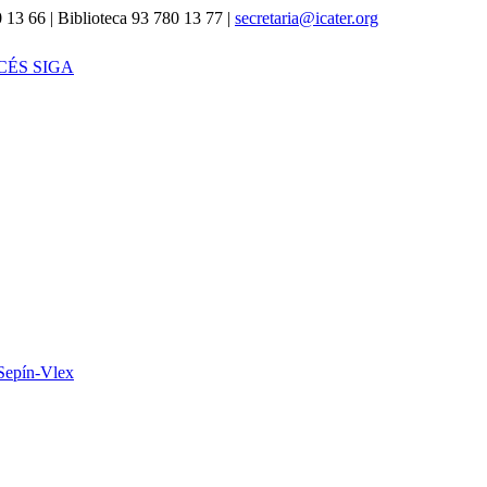
 13 66 | Biblioteca 93 780 13 77 |
secretaria@icater.org
CÉS SIGA
Sepín-Vlex