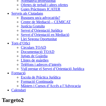
Normativa professional
Ofertes de treball i altres ofertes
Guies Pràctiques ICATER
Serveis als Ciutadans
Busqueu un/a advocat/da?
Centre de Mediació – CEMICAT
Justícia Gratuïta
Servei d’Orientació Jurídica
Servei d’Orientació en Mediació
Llei Segona Oportunitat
Torn d’Ofici
Circulars TOAD
Documentació TOAD
Jutjats de Guàrdia
Llistes de guàrdies
Telèfons i adreces d’interès
Vull prestar el Servei d’Orientació Jurídica
Formació
Escola de Pràctica Jurídica
Formació Continuada
Màsters i Cursos d’Accés a l’Advocacia
Calendari
Targeto2