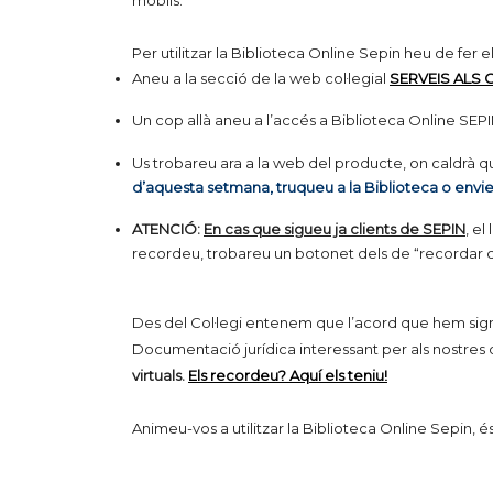
mòbils.
Per utilitzar la Biblioteca Online Sepin heu de fer e
Aneu a la secció de la web col·legial
SERVEIS ALS C
Un cop allà aneu a l’accés a Biblioteca Online SEPI
Us trobareu ara a la web del producte, on caldrà qu
d’aquesta setmana, truqueu a la Biblioteca o envie
ATENCIÓ:
En cas que sigueu ja clients de SEPIN
, el
recordeu, trobareu un botonet dels de “recordar c
Des del Col·legi entenem que l’acord que hem signa
Documentació jurídica interessant per als nostr
virtuals.
Els recordeu? Aquí els teniu!
Animeu-vos a utilitzar la Biblioteca Online Sepin, 