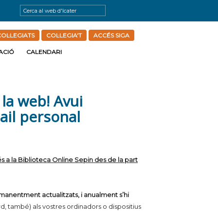
OL·LEGIATS
COL·LEGIA'T
ACCÉS SIGA
ACIÓ
CALENDARI
 la web! Avui
ail personal
s a la Biblioteca Online Sepin des de la part
manentment actualitzats, i anualment s’hi
d, també) als vostres ordinadors o dispositius