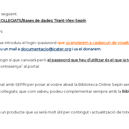
l següent:
OL·LEGIATS/Bases de dades: Tirant-Vlex-Sepín
N.
e introduïu el login i password
que
us enviarem a cadascun de vosalt
u un mail a
documentacio@icater.org
i us el donarem.
 login sí que canviarà però
el password que heu d’utilitzar és el que ja 
ontrasenya” al portal.
t amb SEPÍN per posar al vostre abast la Biblioteca Online Sepín serv
es col·legiats, que com sabeu, podeu complementar sempre amb la
Bibl
és un producte que us serà molt útil per contingut i actualització de t