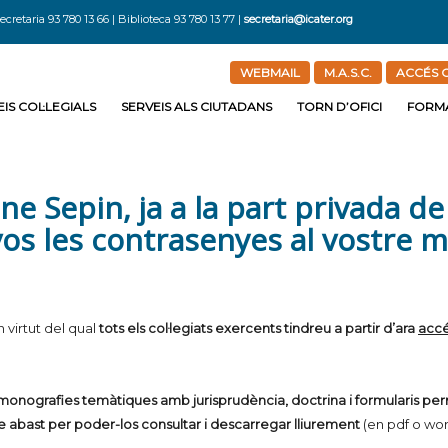
ecretaria 93 780 13 66 | Biblioteca 93 780 13 77 |
secretaria@icater.org
WEBMAIL
M.A.S.C.
ACCÉS C
IS COL·LEGIALS
SERVEIS ALS CIUTADANS
TORN D’OFICI
FORM
ine Sepin, ja a la part privada de
s les contrasenyes al vostre m
 virtut del qual
tots els col·legiats exercents tindreu a partir d’ara
accé
monografies temàtiques amb jurisprudència, doctrina i formularis per
tre abast per poder-los consultar i descarregar lliurement
(en pdf o wor