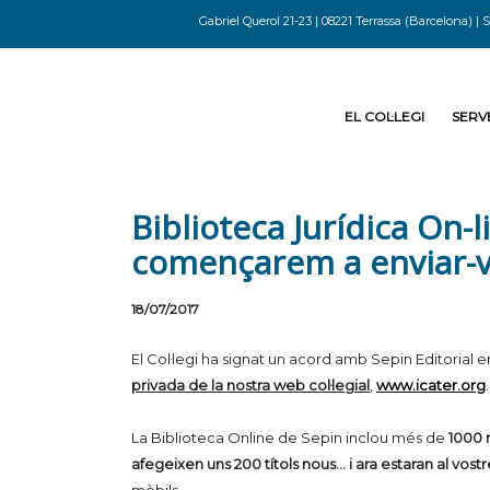
Gabriel Querol 21-23 | 08221 Terrassa (Barcelona) | S
EL COL·LEGI
SERVE
Biblioteca Jurídica On-l
començarem a enviar-vo
18/07/2017
El Col·legi ha signat un acord amb Sepin Editorial en
privada de la nostra web col·legial
,
www.icater.org
.
La Biblioteca Online de Sepin inclou més de
1000 
afegeixen uns 200 títols nous… i ara estaran al vos