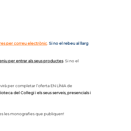
res per correu electrònic
.
Si no el rebeu al llarg
teniu per entrar als seus productes
. Si no el
irà per completar l’oferta EN LÍNIA de
ioteca del Col·legi i els seus serveis, presencials i
otes les monografies que publiquen!