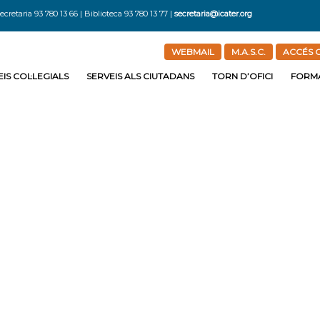
ecretaria 93 780 13 66 | Biblioteca 93 780 13 77 |
secretaria@icater.org
WEBMAIL
M.A.S.C.
ACCÉS C
IS COL·LEGIALS
SERVEIS ALS CIUTADANS
TORN D’OFICI
FORM