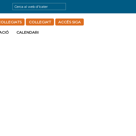
OL·LEGIATS
COL·LEGIA'T
ACCÉS SIGA
ACIÓ
CALENDARI