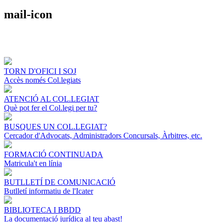
mail-icon
TORN D'OFICI I SOJ
Accès només Col.legiats
ATENCIÓ AL COL.LEGIAT
Què pot fer el Col.legi per tu?
BUSQUES UN COL.LEGIAT?
Cercador d'Advocats, Administradors Concursals, Àrbitres, etc.
FORMACIÓ CONTINUADA
Matricula't en línia
BUTLLETÍ DE COMUNICACIÓ
Butlletí informatiu de l'Icater
BIBLIOTECA I BBDD
La documentació jurídica al teu abast!