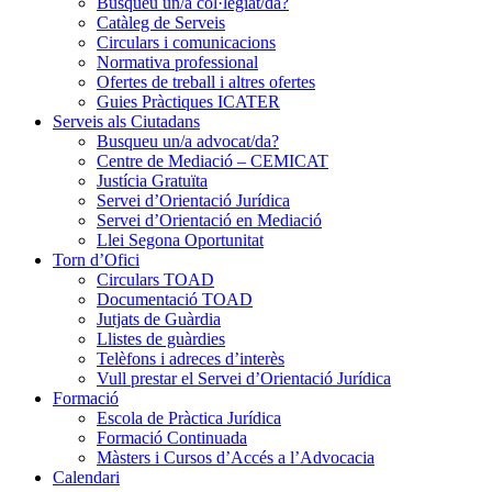
Busqueu un/a col·legiat/da?
Catàleg de Serveis
Circulars i comunicacions
Normativa professional
Ofertes de treball i altres ofertes
Guies Pràctiques ICATER
Serveis als Ciutadans
Busqueu un/a advocat/da?
Centre de Mediació – CEMICAT
Justícia Gratuïta
Servei d’Orientació Jurídica
Servei d’Orientació en Mediació
Llei Segona Oportunitat
Torn d’Ofici
Circulars TOAD
Documentació TOAD
Jutjats de Guàrdia
Llistes de guàrdies
Telèfons i adreces d’interès
Vull prestar el Servei d’Orientació Jurídica
Formació
Escola de Pràctica Jurídica
Formació Continuada
Màsters i Cursos d’Accés a l’Advocacia
Calendari