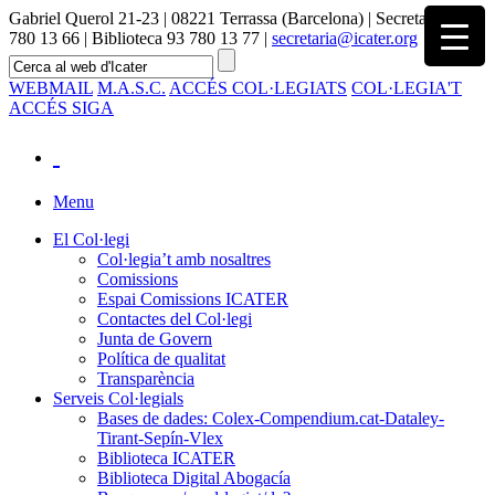
Gabriel Querol 21-23 | 08221 Terrassa (Barcelona) | Secretaria 93
780 13 66 | Biblioteca 93 780 13 77 |
secretaria@icater.org
WEBMAIL
M.A.S.C.
ACCÉS COL·LEGIATS
COL·LEGIA'T
ACCÉS SIGA
Menu
El Col·legi
Col·legia’t amb nosaltres
Comissions
Espai Comissions ICATER
Contactes del Col·legi
Junta de Govern
Política de qualitat
Transparència
Serveis Col·legials
Bases de dades: Colex-Compendium.cat-Dataley-
Tirant-Sepín-Vlex
Biblioteca ICATER
Biblioteca Digital Abogacía