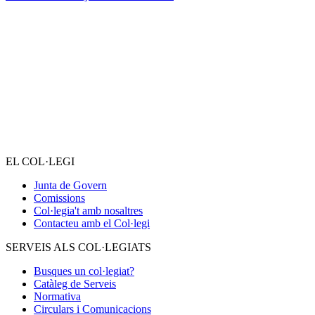
EL COL·LEGI
Junta de Govern
Comissions
Col·legia't amb nosaltres
Contacteu amb el Col·legi
SERVEIS ALS COL·LEGIATS
Busques un col·legiat?
Catàleg de Serveis
Normativa
Circulars i Comunicacions