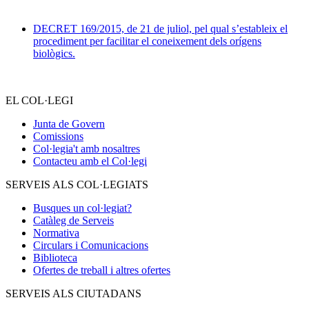
DECRET 169/2015, de 21 de juliol, pel qual s’estableix el
procediment per facilitar el coneixement dels orígens
biològics.
EL COL·LEGI
Junta de Govern
Comissions
Col·legia't amb nosaltres
Contacteu amb el Col·legi
SERVEIS ALS COL·LEGIATS
Busques un col·legiat?
Catàleg de Serveis
Normativa
Circulars i Comunicacions
Biblioteca
Ofertes de treball i altres ofertes
SERVEIS ALS CIUTADANS