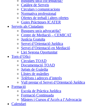
Busqueu un/a col·legiat/da?
Catàleg de Serveis
Circulars i comunicacions
Normativa professional
Ofertes de treball i altres ofertes
Guies Pràctiques ICATER
Serveis als Ciutadans
Busqueu un/a advocat/da?
Centre de Mediació – CEMICAT
Justícia Gratuïta
Servei d’Orientació Jurídica
Servei d’Orientació en Mediació
Llei Segona Oportunitat
Torn d’Ofici
Circulars TOAD
Documentació TOAD
Jutjats de Guàrdia
Llistes de guàrdies
Telèfons i adreces d’interès
Vull prestar el Servei d’Orientació Jurídica
Formació
Escola de Pràctica Jurídica
Formació Continuada
Màsters i Cursos d’Accés a l’Advocacia
Calendari