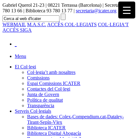
Gabriel Querol 21-23 | 08221 Terrassa (Barcelona) | Secretaria 93
780 13 66 | Biblioteca 93 780 13 77 |
secretaria@icater.org
WEBMAIL
M.A.S.C.
ACCÉS COL·LEGIATS
COL·LEGIA'T
ACCÉS SIGA
Menu
El Col·legi
Col·legia’t amb nosaltres
Comissions
Espai Comissions ICATER
Contactes del Col·legi
Junta de Govern
Política de qualitat
Transparència
Serveis Col·legials
Bases de dades: Colex-Compendium.cat-Dataley-
Tirant-Sepín-Vlex
Biblioteca ICATER
Biblioteca Digital Abogacía