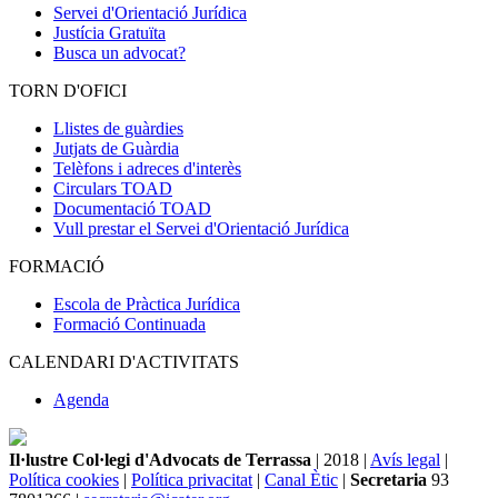
Servei d'Orientació Jurídica
Justícia Gratuïta
Busca un advocat?
TORN D'OFICI
Llistes de guàrdies
Jutjats de Guàrdia
Telèfons i adreces d'interès
Circulars TOAD
Documentació TOAD
Vull prestar el Servei d'Orientació Jurídica
FORMACIÓ
Escola de Pràctica Jurídica
Formació Continuada
CALENDARI D'ACTIVITATS
Agenda
Il·lustre Col·legi d'Advocats de Terrassa
| 2018 |
Avís legal
|
Política cookies
|
Política privacitat
|
Canal Ètic
|
Secretaria
93