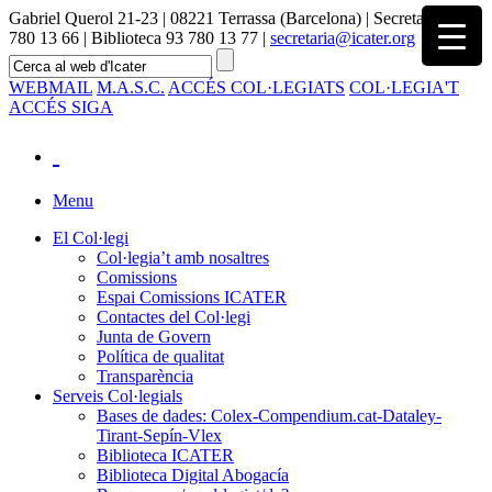
Gabriel Querol 21-23 | 08221 Terrassa (Barcelona) | Secretaria 93
780 13 66 | Biblioteca 93 780 13 77 |
secretaria@icater.org
WEBMAIL
M.A.S.C.
ACCÉS COL·LEGIATS
COL·LEGIA'T
ACCÉS SIGA
Menu
El Col·legi
Col·legia’t amb nosaltres
Comissions
Espai Comissions ICATER
Contactes del Col·legi
Junta de Govern
Política de qualitat
Transparència
Serveis Col·legials
Bases de dades: Colex-Compendium.cat-Dataley-
Tirant-Sepín-Vlex
Biblioteca ICATER
Biblioteca Digital Abogacía