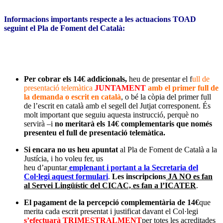
Informacions importants respecte a les actuacions TOAD
seguint el Pla de Foment del
Català:
Per cobrar els 14€ addicionals,
heu de presentar el f
ull de
presentació telemàtica
JUNTAMENT
amb el primer full de
la demanda o escrit en català
, o bé la còpia del primer full
de l’escrit en català amb el segell del Jutjat corresponent. És
molt important que seguiu aquesta instrucció, perquè no
servirà –i
no meritarà els 14€ complementaris que només
presenteu el full de presentació telemàtica.
Si encara no us heu apuntat
al Pla de Foment de Català a la
Justícia, i ho voleu fer, us
heu d’apuntar
emplenant i portant a la Secretaria del
Col·legi aquest formulari
.
Les inscripcions
JA NO es fan
al Servei Lingüístic del CICAC, es fan a l’ICATER
.
El pagament de la percepció complementària de 14€
que
merita cada escrit presentat i justificat davant el Col·legi
s’efectuarà TRIMESTRALMENT
per totes les acreditades