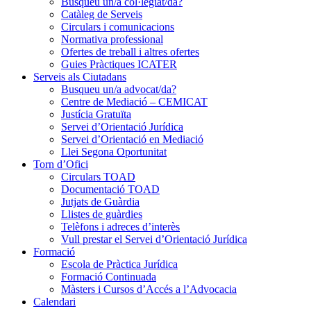
Busqueu un/a col·legiat/da?
Catàleg de Serveis
Circulars i comunicacions
Normativa professional
Ofertes de treball i altres ofertes
Guies Pràctiques ICATER
Serveis als Ciutadans
Busqueu un/a advocat/da?
Centre de Mediació – CEMICAT
Justícia Gratuïta
Servei d’Orientació Jurídica
Servei d’Orientació en Mediació
Llei Segona Oportunitat
Torn d’Ofici
Circulars TOAD
Documentació TOAD
Jutjats de Guàrdia
Llistes de guàrdies
Telèfons i adreces d’interès
Vull prestar el Servei d’Orientació Jurídica
Formació
Escola de Pràctica Jurídica
Formació Continuada
Màsters i Cursos d’Accés a l’Advocacia
Calendari