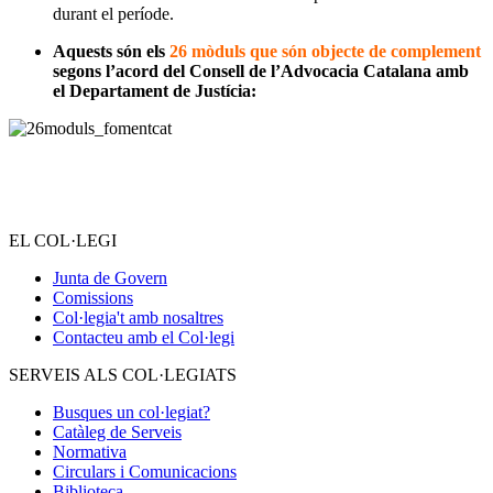
durant el període.
Aquests són els
26 mòduls que són objecte de complement
segons l’acord del Consell de l’Advocacia Catalana amb
el Departament de Justícia:
EL COL·LEGI
Junta de Govern
Comissions
Col·legia't amb nosaltres
Contacteu amb el Col·legi
SERVEIS ALS COL·LEGIATS
Busques un col·legiat?
Catàleg de Serveis
Normativa
Circulars i Comunicacions
Biblioteca