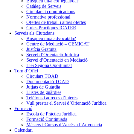
Busqueu un/a col·legiat/da?
Catàleg de Serveis
Circulars i comunicacions
Normativa professional
Ofertes de treball i altres ofertes
Guies Pràctiques ICATER
Serveis als Ciutadans
Busqueu un/a advocat/da?
Centre de Mediació – CEMICAT
Justícia Gratuïta
Servei d’Orientació Jurídica
Servei d’Orientació en Mediació
Llei Segona Oportunitat
Torn d’Ofici
Circulars TOAD
Documentació TOAD
Jutjats de Guàrdia
Llistes de guàrdies
Telèfons i adreces d’interès
Vull prestar el Servei d’Orientació Jurídica
Formació
Escola de Pràctica Jurídica
Formació Continuada
Màsters i Cursos d’Accés a l’Advocacia
Calendari