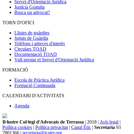
Servei d'Orientació Jurídica
Justícia Gratuïta
Busca un advocat?
TORN D'OFICI
Llistes de guàrdies
Jutjats de Guàrdia
Telèfons i adreces d'interès
Circulars TOAD
Documentació TOAD
Vull prestar el Servei d'Orientació Jurídica
FORMACIÓ
Escola de Pràctica Jurídica
Formació Continuada
CALENDARI D'ACTIVITATS
Agenda
Il·lustre Col·legi d'Advocats de Terrassa
| 2018 |
Avís legal
|
Política cookies
|
Política privacitat
|
Canal Ètic
|
Secretaria
93
7801366 |
secretaria@icater.org