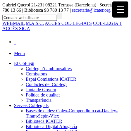
Gabriel Querol 21-23 | 08221 Terrassa (Barcelona) | Secretaria 93
780 13 66 | Biblioteca 93 780 13 77 |
secretaria@icater.org
WEBMAIL
M.A.S.C.
ACCÉS COL·LEGIATS
COL·LEGIA'T
ACCÉS SIGA
Menu
El Col·legi
Col·legia’t amb nosaltres
Comissions
Espai Comissions ICATER
Contactes del Col·legi
Junta de Govern
Política de qualitat
Transparència
Serveis Col·legials
Bases de dades: Colex-Compendium.cat-Dataley-
Tirant-Sepín-Vlex
Biblioteca ICATER
Biblioteca Digital Abogacía