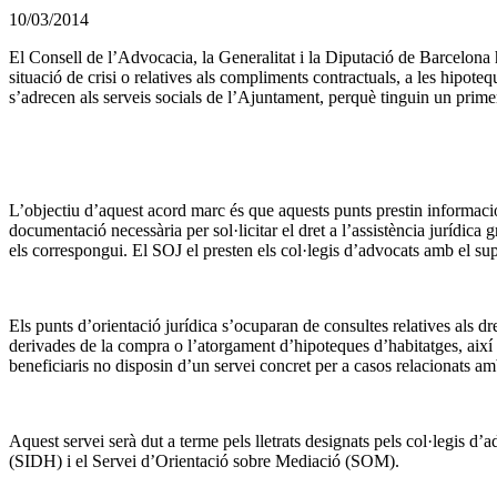
10/03/2014
El Consell de l’Advocacia, la Generalitat i la Diputació de Barcelona h
situació de crisi o relatives als compliments contractuals, a les hipote
s’adrecen als serveis socials de l’Ajuntament, perquè tinguin un primer 
L’objectiu d’aquest acord marc és que aquests punts prestin informació
documentació necessària per sol·licitar el dret a l’assistència jurídica 
els correspongui. El SOJ el presten els col·legis d’advocats amb el sup
Els punts d’orientació jurídica s’ocuparan de consultes relatives als dr
derivades de la compra o l’atorgament d’hipoteques d’habitatges, així c
beneficiaris no disposin d’un servei concret per a casos relacionats amb
Aquest servei serà dut a terme pels lletrats designats pels col·legis d’
(SIDH) i el Servei d’Orientació sobre Mediació (SOM).