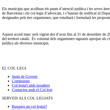
Els municipis que acolliran els punts d’atenció jurídica i les seves àr
de Barcelona i els col·legis d’advocats, i s’hauran de notificar al De
designades pels tres organismes, que estudiarà i formularà les propost
Aquest acord marc serà vigent des d’avui fins al 31 de desembre de 20
del territori català. És voluntat dels organismes signants apropar als ci
jurídica als diversos municipis.
EL COL·LEGI
Junta de Govern
Comissions
Col·legia't amb nosaltres
Contacteu amb el Col·legi
SERVEIS ALS COL·LEGIATS
Busques un col·legiat?