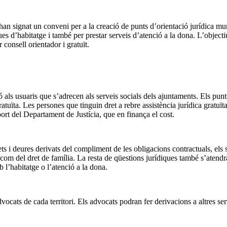
an signat un conveni per a la creació de punts d’orientació jurídica mun
ques d’habitatge i també per prestar serveis d’atenció a la dona. L’objec
consell orientador i gratuït.
 als usuaris que s’adrecen als serveis socials dels ajuntaments. Els pun
gratuïta. Les persones que tinguin dret a rebre assistència jurídica gratuït
ort del Departament de Justícia, que en finança el cost.
ets i deures derivats del compliment de les obligacions contractuals, els s
om del dret de família. La resta de qüestions jurídiques també s’atendra
 l’habitatge o l’atenció a la dona.
advocats de cada territori. Els advocats podran fer derivacions a altres 