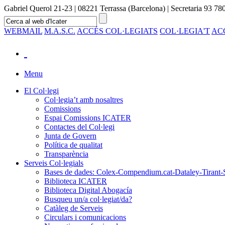
Gabriel Querol 21-23 | 08221 Terrassa (Barcelona) | Secretaria 93 780
WEBMAIL
M.A.S.C.
ACCÉS COL·LEGIATS
COL·LEGIA'T
AC
Menu
El Col·legi
Col·legia’t amb nosaltres
Comissions
Espai Comissions ICATER
Contactes del Col·legi
Junta de Govern
Política de qualitat
Transparència
Serveis Col·legials
Bases de dades: Colex-Compendium.cat-Dataley-Tirant-
Biblioteca ICATER
Biblioteca Digital Abogacía
Busqueu un/a col·legiat/da?
Catàleg de Serveis
Circulars i comunicacions