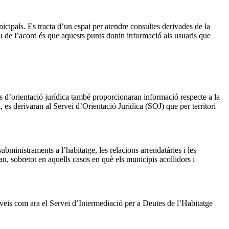
icipals. Es tracta d’un espai per atendre consultes derivades de la
tiu de l’acord és que aquests punts donin informació als usuaris que
ts d’orientació jurídica també proporcionaran informació respecte a la
a, es derivaran al Servei d’Orientació Jurídica (SOJ) que per territori
ubministraments a l’habitatge, les relacions arrendatàries i les
n, sobretot en aquells casos en què els municipis acollidors i
serveis com ara el Servei d’Intermediació per a Deutes de l’Habitatge