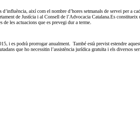
ees d’influència, així com el nombre d’hores setmanals de servei per a c
partament de Justícia i al Consell de l’Advocacia Catalana.Es constituei
es de les actuacions que es prevegi dur a terme.
15, i es podrà prorrogar anualment. També està previst estendre aquest p
utadans que ho necessitin l’assistència jurídica gratuïta i els diversos se