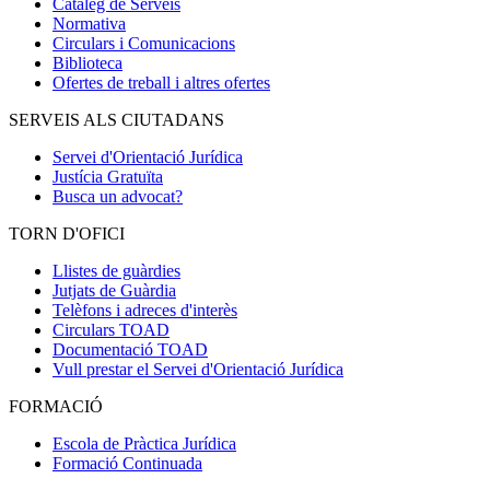
Catàleg de Serveis
Normativa
Circulars i Comunicacions
Biblioteca
Ofertes de treball i altres ofertes
SERVEIS ALS CIUTADANS
Servei d'Orientació Jurídica
Justícia Gratuïta
Busca un advocat?
TORN D'OFICI
Llistes de guàrdies
Jutjats de Guàrdia
Telèfons i adreces d'interès
Circulars TOAD
Documentació TOAD
Vull prestar el Servei d'Orientació Jurídica
FORMACIÓ
Escola de Pràctica Jurídica
Formació Continuada