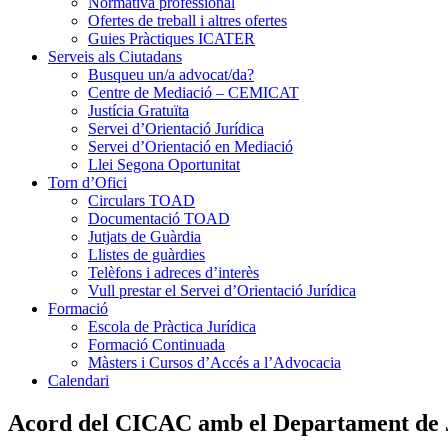
Normativa professional
Ofertes de treball i altres ofertes
Guies Pràctiques ICATER
Serveis als Ciutadans
Busqueu un/a advocat/da?
Centre de Mediació – CEMICAT
Justícia Gratuïta
Servei d’Orientació Jurídica
Servei d’Orientació en Mediació
Llei Segona Oportunitat
Torn d’Ofici
Circulars TOAD
Documentació TOAD
Jutjats de Guàrdia
Llistes de guàrdies
Telèfons i adreces d’interès
Vull prestar el Servei d’Orientació Jurídica
Formació
Escola de Pràctica Jurídica
Formació Continuada
Màsters i Cursos d’Accés a l’Advocacia
Calendari
Acord del CICAC amb el Departament de Jus