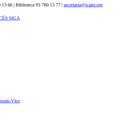
 13 66 | Biblioteca 93 780 13 77 |
secretaria@icater.org
CÉS SIGA
Sepín-Vlex