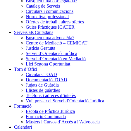
Busqueu un/a col·legiat/da?
Catàleg de Serveis
Circulars i comunicacions
Normativa professional
Ofertes de treball i altres ofertes
Guies Pràctiques ICATER
Serveis als Ciutadans
Busqueu un/a advocat/da?
Centre de Mediació – CEMICAT
Justícia Gratuïta
Servei d’Orientació Jurídica
Servei d’Orientació en Mediació
Llei Segona Oportunitat
Torn d’Ofici
Circulars TOAD
Documentació TOAD
Jutjats de Guàrdia
Llistes de guàrdies
Telèfons i adreces d’interès
Vull prestar el Servei d’Orientació Jurídica
Formació
Escola de Pràctica Jurídica
Formació Continuada
Màsters i Cursos d’Accés a l’Advocacia
Calendari