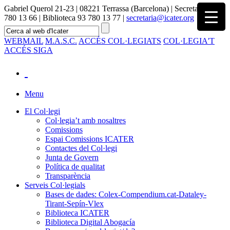
Gabriel Querol 21-23 | 08221 Terrassa (Barcelona) | Secretaria 93
780 13 66 | Biblioteca 93 780 13 77 |
secretaria@icater.org
WEBMAIL
M.A.S.C.
ACCÉS COL·LEGIATS
COL·LEGIA'T
ACCÉS SIGA
Menu
El Col·legi
Col·legia’t amb nosaltres
Comissions
Espai Comissions ICATER
Contactes del Col·legi
Junta de Govern
Política de qualitat
Transparència
Serveis Col·legials
Bases de dades: Colex-Compendium.cat-Dataley-
Tirant-Sepín-Vlex
Biblioteca ICATER
Biblioteca Digital Abogacía