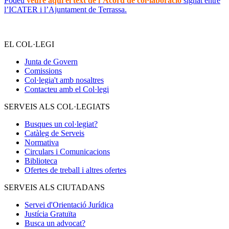
Podeu
veure aquí el text de l’Acord de col·laboració
signat entre
l’ICATER i l’Ajuntament de Terrassa.
EL COL·LEGI
Junta de Govern
Comissions
Col·legia't amb nosaltres
Contacteu amb el Col·legi
SERVEIS ALS COL·LEGIATS
Busques un col·legiat?
Catàleg de Serveis
Normativa
Circulars i Comunicacions
Biblioteca
Ofertes de treball i altres ofertes
SERVEIS ALS CIUTADANS
Servei d'Orientació Jurídica
Justícia Gratuïta
Busca un advocat?