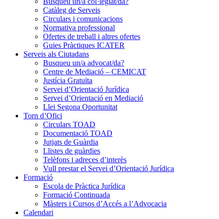
Busqueu un/a col·legiat/da?
Catàleg de Serveis
Circulars i comunicacions
Normativa professional
Ofertes de treball i altres ofertes
Guies Pràctiques ICATER
Serveis als Ciutadans
Busqueu un/a advocat/da?
Centre de Mediació – CEMICAT
Justícia Gratuïta
Servei d’Orientació Jurídica
Servei d’Orientació en Mediació
Llei Segona Oportunitat
Torn d’Ofici
Circulars TOAD
Documentació TOAD
Jutjats de Guàrdia
Llistes de guàrdies
Telèfons i adreces d’interès
Vull prestar el Servei d’Orientació Jurídica
Formació
Escola de Pràctica Jurídica
Formació Continuada
Màsters i Cursos d’Accés a l’Advocacia
Calendari