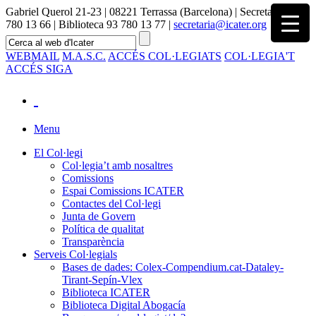
Gabriel Querol 21-23 | 08221 Terrassa (Barcelona) | Secretaria 93
780 13 66 | Biblioteca 93 780 13 77 |
secretaria@icater.org
WEBMAIL
M.A.S.C.
ACCÉS COL·LEGIATS
COL·LEGIA'T
ACCÉS SIGA
Menu
El Col·legi
Col·legia’t amb nosaltres
Comissions
Espai Comissions ICATER
Contactes del Col·legi
Junta de Govern
Política de qualitat
Transparència
Serveis Col·legials
Bases de dades: Colex-Compendium.cat-Dataley-
Tirant-Sepín-Vlex
Biblioteca ICATER
Biblioteca Digital Abogacía