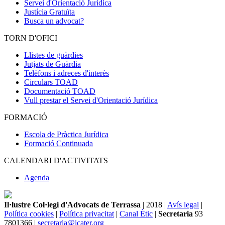
Servei d'Orientació Jurídica
Justícia Gratuïta
Busca un advocat?
TORN D'OFICI
Llistes de guàrdies
Jutjats de Guàrdia
Telèfons i adreces d'interès
Circulars TOAD
Documentació TOAD
Vull prestar el Servei d'Orientació Jurídica
FORMACIÓ
Escola de Pràctica Jurídica
Formació Continuada
CALENDARI D'ACTIVITATS
Agenda
Il·lustre Col·legi d'Advocats de Terrassa
| 2018 |
Avís legal
|
Política cookies
|
Política privacitat
|
Canal Ètic
|
Secretaria
93
7801366 |
secretaria@icater.org