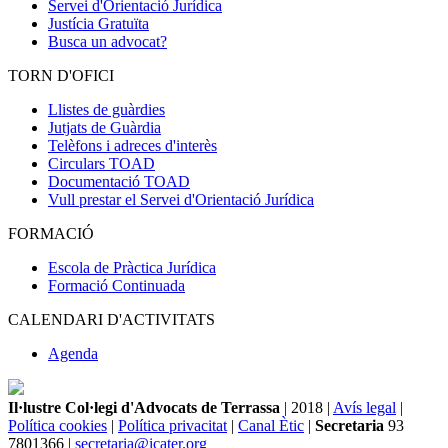
Servei d'Orientació Jurídica
Justícia Gratuïta
Busca un advocat?
TORN D'OFICI
Llistes de guàrdies
Jutjats de Guàrdia
Telèfons i adreces d'interès
Circulars TOAD
Documentació TOAD
Vull prestar el Servei d'Orientació Jurídica
FORMACIÓ
Escola de Pràctica Jurídica
Formació Continuada
CALENDARI D'ACTIVITATS
Agenda
Il·lustre Col·legi d'Advocats de Terrassa
| 2018 |
Avís legal
|
Política cookies
|
Política privacitat
|
Canal Ètic
|
Secretaria
93
7801366 |
secretaria@icater.org