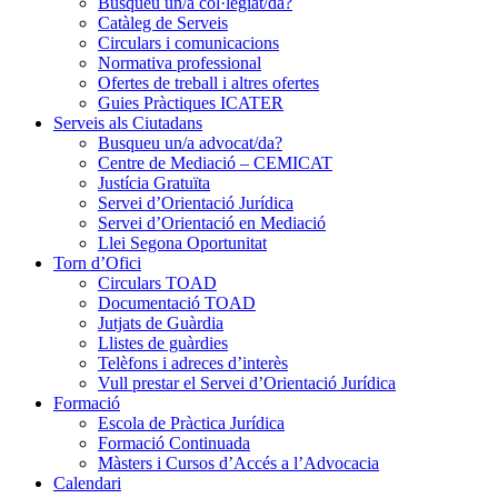
Busqueu un/a col·legiat/da?
Catàleg de Serveis
Circulars i comunicacions
Normativa professional
Ofertes de treball i altres ofertes
Guies Pràctiques ICATER
Serveis als Ciutadans
Busqueu un/a advocat/da?
Centre de Mediació – CEMICAT
Justícia Gratuïta
Servei d’Orientació Jurídica
Servei d’Orientació en Mediació
Llei Segona Oportunitat
Torn d’Ofici
Circulars TOAD
Documentació TOAD
Jutjats de Guàrdia
Llistes de guàrdies
Telèfons i adreces d’interès
Vull prestar el Servei d’Orientació Jurídica
Formació
Escola de Pràctica Jurídica
Formació Continuada
Màsters i Cursos d’Accés a l’Advocacia
Calendari