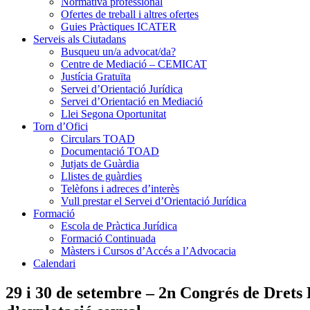
Normativa professional
Ofertes de treball i altres ofertes
Guies Pràctiques ICATER
Serveis als Ciutadans
Busqueu un/a advocat/da?
Centre de Mediació – CEMICAT
Justícia Gratuïta
Servei d’Orientació Jurídica
Servei d’Orientació en Mediació
Llei Segona Oportunitat
Torn d’Ofici
Circulars TOAD
Documentació TOAD
Jutjats de Guàrdia
Llistes de guàrdies
Telèfons i adreces d’interès
Vull prestar el Servei d’Orientació Jurídica
Formació
Escola de Pràctica Jurídica
Formació Continuada
Màsters i Cursos d’Accés a l’Advocacia
Calendari
29 i 30 de setembre – 2n Congrés de Drets