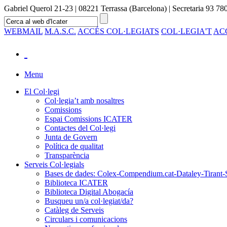
Gabriel Querol 21-23 | 08221 Terrassa (Barcelona) | Secretaria 93 780
WEBMAIL
M.A.S.C.
ACCÉS COL·LEGIATS
COL·LEGIA'T
AC
Menu
El Col·legi
Col·legia’t amb nosaltres
Comissions
Espai Comissions ICATER
Contactes del Col·legi
Junta de Govern
Política de qualitat
Transparència
Serveis Col·legials
Bases de dades: Colex-Compendium.cat-Dataley-Tirant-
Biblioteca ICATER
Biblioteca Digital Abogacía
Busqueu un/a col·legiat/da?
Catàleg de Serveis
Circulars i comunicacions