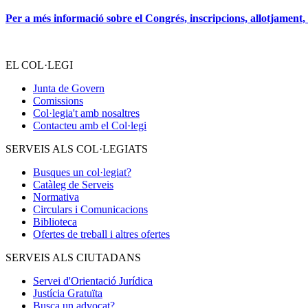
Per a més informació sobre el Congrés, inscripcions, allotjament
EL COL·LEGI
Junta de Govern
Comissions
Col·legia't amb nosaltres
Contacteu amb el Col·legi
SERVEIS ALS COL·LEGIATS
Busques un col·legiat?
Catàleg de Serveis
Normativa
Circulars i Comunicacions
Biblioteca
Ofertes de treball i altres ofertes
SERVEIS ALS CIUTADANS
Servei d'Orientació Jurídica
Justícia Gratuïta
Busca un advocat?