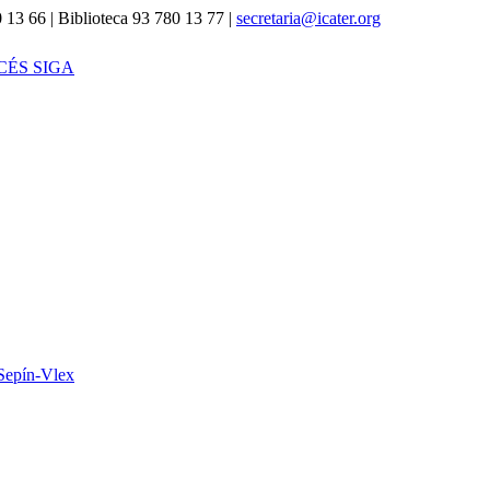
 13 66 | Biblioteca 93 780 13 77 |
secretaria@icater.org
CÉS SIGA
Sepín-Vlex