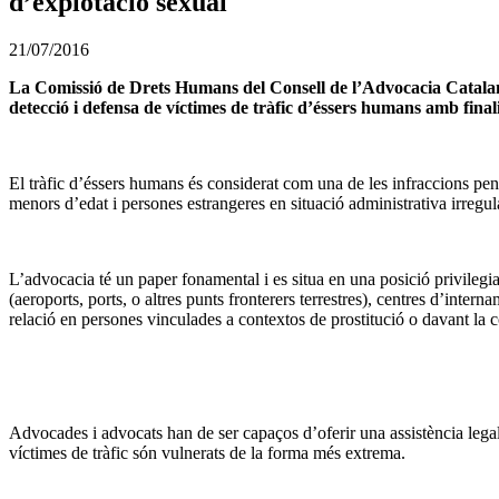
d’explotació sexual
21/07/2016
La Comissió de Drets Humans del Consell de l’Advocacia Catalana,
detecció i defensa de víctimes de tràfic d’éssers humans amb finali
El tràfic d’éssers humans és considerat com una de les infraccions pen
menors d’edat i persones estrangeres en situació administrativa irregular
L’advocacia té un paper fonamental i es situa en una posició privilegia
(aeroports, ports, o altres punts fronterers terrestres), centres d’int
relació en persones vinculades a contextos de prostitució o davant la c
Advocades i advocats han de ser capaços d’oferir una assistència legal 
víctimes de tràfic són vulnerats de la forma més extrema.