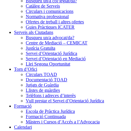
Busqueu un/a col·legiat/da?
Catàleg de Serveis
Circulars i comunicacions
Normativa professional
Ofertes de treball i altres ofertes
Guies Pràctiques ICATER
Serveis als Ciutadans
Busqueu un/a advocat/da?
Centre de Mediació – CEMICAT
Justícia Gratuïta
Servei d’Orientació Jurídica
Servei d’Orientació en Mediació
Llei Segona Oportunitat
Torn d’Ofici
Circulars TOAD
Documentació TOAD
Jutjats de Guàrdia
Llistes de guàrdies
Telèfons i adreces d’interès
Vull prestar el Servei d’Orientació Jurídica
Formació
Escola de Pràctica Jurídica
Formació Continuada
Màsters i Cursos d’Accés a l’Advocacia
Calendari