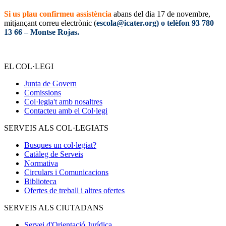
Si us plau confirmeu assistència
abans del dia 17 de novembre,
mitjançant correu electrònic (
escola@icater.org) o telèfon 93 780
13 66 – Montse Rojas.
EL COL·LEGI
Junta de Govern
Comissions
Col·legia't amb nosaltres
Contacteu amb el Col·legi
SERVEIS ALS COL·LEGIATS
Busques un col·legiat?
Catàleg de Serveis
Normativa
Circulars i Comunicacions
Biblioteca
Ofertes de treball i altres ofertes
SERVEIS ALS CIUTADANS
Servei d'Orientació Jurídica