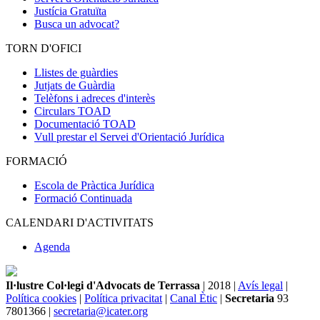
Justícia Gratuïta
Busca un advocat?
TORN D'OFICI
Llistes de guàrdies
Jutjats de Guàrdia
Telèfons i adreces d'interès
Circulars TOAD
Documentació TOAD
Vull prestar el Servei d'Orientació Jurídica
FORMACIÓ
Escola de Pràctica Jurídica
Formació Continuada
CALENDARI D'ACTIVITATS
Agenda
Il·lustre Col·legi d'Advocats de Terrassa
| 2018 |
Avís legal
|
Política cookies
|
Política privacitat
|
Canal Ètic
|
Secretaria
93
7801366 |
secretaria@icater.org