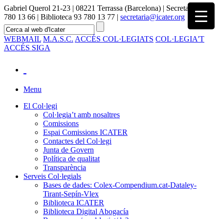
Gabriel Querol 21-23 | 08221 Terrassa (Barcelona) | Secretaria 93
780 13 66 | Biblioteca 93 780 13 77 |
secretaria@icater.org
WEBMAIL
M.A.S.C.
ACCÉS COL·LEGIATS
COL·LEGIA'T
ACCÉS SIGA
Menu
El Col·legi
Col·legia’t amb nosaltres
Comissions
Espai Comissions ICATER
Contactes del Col·legi
Junta de Govern
Política de qualitat
Transparència
Serveis Col·legials
Bases de dades: Colex-Compendium.cat-Dataley-
Tirant-Sepín-Vlex
Biblioteca ICATER
Biblioteca Digital Abogacía