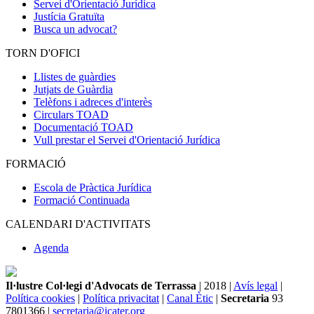
Servei d'Orientació Jurídica
Justícia Gratuïta
Busca un advocat?
TORN D'OFICI
Llistes de guàrdies
Jutjats de Guàrdia
Telèfons i adreces d'interès
Circulars TOAD
Documentació TOAD
Vull prestar el Servei d'Orientació Jurídica
FORMACIÓ
Escola de Pràctica Jurídica
Formació Continuada
CALENDARI D'ACTIVITATS
Agenda
Il·lustre Col·legi d'Advocats de Terrassa
| 2018 |
Avís legal
|
Política cookies
|
Política privacitat
|
Canal Ètic
|
Secretaria
93
7801366 |
secretaria@icater.org