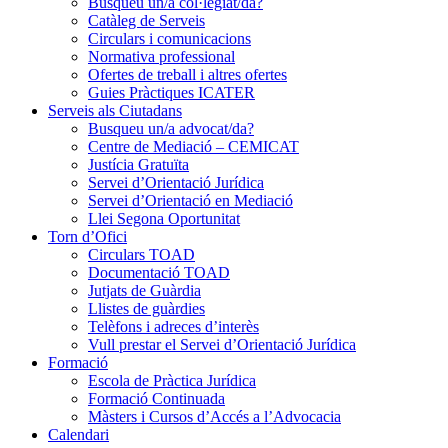
Busqueu un/a col·legiat/da?
Catàleg de Serveis
Circulars i comunicacions
Normativa professional
Ofertes de treball i altres ofertes
Guies Pràctiques ICATER
Serveis als Ciutadans
Busqueu un/a advocat/da?
Centre de Mediació – CEMICAT
Justícia Gratuïta
Servei d’Orientació Jurídica
Servei d’Orientació en Mediació
Llei Segona Oportunitat
Torn d’Ofici
Circulars TOAD
Documentació TOAD
Jutjats de Guàrdia
Llistes de guàrdies
Telèfons i adreces d’interès
Vull prestar el Servei d’Orientació Jurídica
Formació
Escola de Pràctica Jurídica
Formació Continuada
Màsters i Cursos d’Accés a l’Advocacia
Calendari