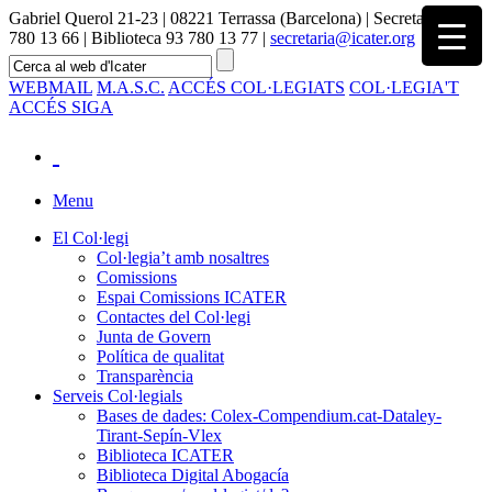
Gabriel Querol 21-23 | 08221 Terrassa (Barcelona) | Secretaria 93
780 13 66 | Biblioteca 93 780 13 77 |
secretaria@icater.org
WEBMAIL
M.A.S.C.
ACCÉS COL·LEGIATS
COL·LEGIA'T
ACCÉS SIGA
Menu
El Col·legi
Col·legia’t amb nosaltres
Comissions
Espai Comissions ICATER
Contactes del Col·legi
Junta de Govern
Política de qualitat
Transparència
Serveis Col·legials
Bases de dades: Colex-Compendium.cat-Dataley-
Tirant-Sepín-Vlex
Biblioteca ICATER
Biblioteca Digital Abogacía