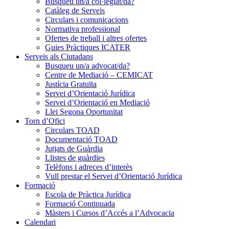
Busqueu un/a col·legiat/da?
Catàleg de Serveis
Circulars i comunicacions
Normativa professional
Ofertes de treball i altres ofertes
Guies Pràctiques ICATER
Serveis als Ciutadans
Busqueu un/a advocat/da?
Centre de Mediació – CEMICAT
Justícia Gratuïta
Servei d’Orientació Jurídica
Servei d’Orientació en Mediació
Llei Segona Oportunitat
Torn d’Ofici
Circulars TOAD
Documentació TOAD
Jutjats de Guàrdia
Llistes de guàrdies
Telèfons i adreces d’interès
Vull prestar el Servei d’Orientació Jurídica
Formació
Escola de Pràctica Jurídica
Formació Continuada
Màsters i Cursos d’Accés a l’Advocacia
Calendari