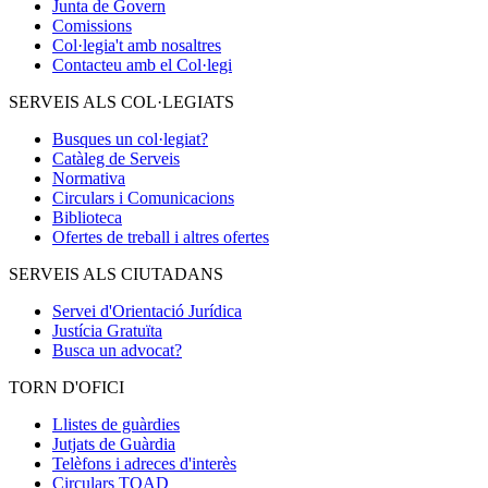
Junta de Govern
Comissions
Col·legia't amb nosaltres
Contacteu amb el Col·legi
SERVEIS ALS COL·LEGIATS
Busques un col·legiat?
Catàleg de Serveis
Normativa
Circulars i Comunicacions
Biblioteca
Ofertes de treball i altres ofertes
SERVEIS ALS CIUTADANS
Servei d'Orientació Jurídica
Justícia Gratuïta
Busca un advocat?
TORN D'OFICI
Llistes de guàrdies
Jutjats de Guàrdia
Telèfons i adreces d'interès
Circulars TOAD