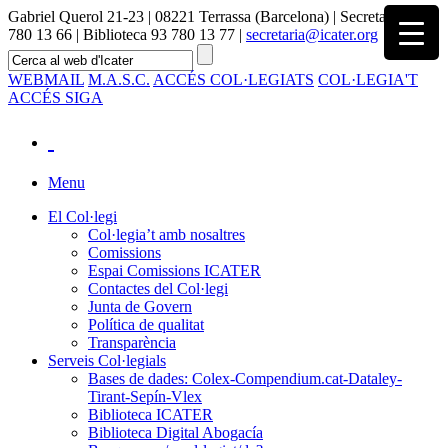
Gabriel Querol 21-23 | 08221 Terrassa (Barcelona) | Secretaria 93
780 13 66 | Biblioteca 93 780 13 77 |
secretaria@icater.org
WEBMAIL
M.A.S.C.
ACCÉS COL·LEGIATS
COL·LEGIA'T
ACCÉS SIGA
Menu
El Col·legi
Col·legia’t amb nosaltres
Comissions
Espai Comissions ICATER
Contactes del Col·legi
Junta de Govern
Política de qualitat
Transparència
Serveis Col·legials
Bases de dades: Colex-Compendium.cat-Dataley-
Tirant-Sepín-Vlex
Biblioteca ICATER
Biblioteca Digital Abogacía