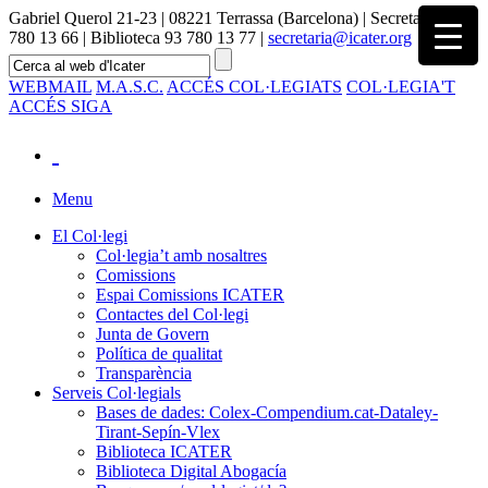
Gabriel Querol 21-23 | 08221 Terrassa (Barcelona) | Secretaria 93
780 13 66 | Biblioteca 93 780 13 77 |
secretaria@icater.org
WEBMAIL
M.A.S.C.
ACCÉS COL·LEGIATS
COL·LEGIA'T
ACCÉS SIGA
Menu
El Col·legi
Col·legia’t amb nosaltres
Comissions
Espai Comissions ICATER
Contactes del Col·legi
Junta de Govern
Política de qualitat
Transparència
Serveis Col·legials
Bases de dades: Colex-Compendium.cat-Dataley-
Tirant-Sepín-Vlex
Biblioteca ICATER
Biblioteca Digital Abogacía