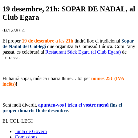
19 desembre, 21h: SOPAR DE NADAL, al
Club Egara
03/12/2014
El proper
19 de desembre a les 21h
tindrà lloc el tradicional
Sopar
de Nadal del Col·legi
que organitza la Comissió Lúdica. Com l’any
passat, es celebrarà al
Restaurant Stick Egara (al Club Egara)
de
Terrassa.
Hi haurà sopar, música i barra lliure… tot per
només 25€ (IVA
inclòs)
!
Serà molt divertit,
apunteu-vos i trieu el vostre menú
fins el
proper dimarts 16 de desembre
.
EL COL·LEGI
Junta de Govern
Comissions