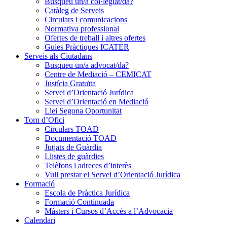
Busqueu un/a col·legiat/da?
Catàleg de Serveis
Circulars i comunicacions
Normativa professional
Ofertes de treball i altres ofertes
Guies Pràctiques ICATER
Serveis als Ciutadans
Busqueu un/a advocat/da?
Centre de Mediació – CEMICAT
Justícia Gratuïta
Servei d’Orientació Jurídica
Servei d’Orientació en Mediació
Llei Segona Oportunitat
Torn d’Ofici
Circulars TOAD
Documentació TOAD
Jutjats de Guàrdia
Llistes de guàrdies
Telèfons i adreces d’interès
Vull prestar el Servei d’Orientació Jurídica
Formació
Escola de Pràctica Jurídica
Formació Continuada
Màsters i Cursos d’Accés a l’Advocacia
Calendari