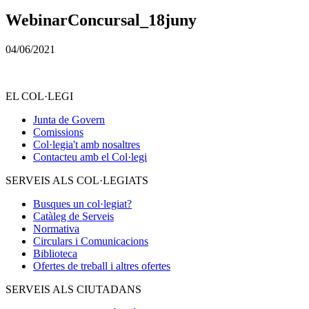
WebinarConcursal_18juny
04/06/2021
EL COL·LEGI
Junta de Govern
Comissions
Col·legia't amb nosaltres
Contacteu amb el Col·legi
SERVEIS ALS COL·LEGIATS
Busques un col·legiat?
Catàleg de Serveis
Normativa
Circulars i Comunicacions
Biblioteca
Ofertes de treball i altres ofertes
SERVEIS ALS CIUTADANS