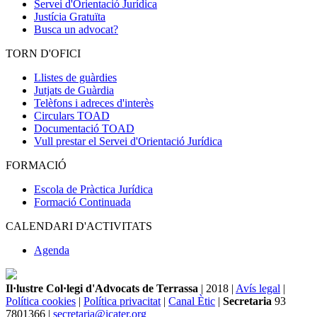
Servei d'Orientació Jurídica
Justícia Gratuïta
Busca un advocat?
TORN D'OFICI
Llistes de guàrdies
Jutjats de Guàrdia
Telèfons i adreces d'interès
Circulars TOAD
Documentació TOAD
Vull prestar el Servei d'Orientació Jurídica
FORMACIÓ
Escola de Pràctica Jurídica
Formació Continuada
CALENDARI D'ACTIVITATS
Agenda
Il·lustre Col·legi d'Advocats de Terrassa
| 2018 |
Avís legal
|
Política cookies
|
Política privacitat
|
Canal Ètic
|
Secretaria
93
7801366 |
secretaria@icater.org