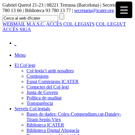
Gabriel Querol 21-23 | 08221 Terrassa (Barcelona) | Secretaria 93
780 13 66 | Biblioteca 93 780 13 77 |
secretaria@icater.org
WEBMAIL
M.A.S.C.
ACCÉS COL·LEGIATS
COL·LEGIA'T
ACCÉS SIGA
Menu
El Col·legi
Col·legia’t amb nosaltres
Comissions
Espai Comissions ICATER
Contactes del Col·legi
Junta de Govern
Política de qualitat
Transparència
Serveis Col·legials
Bases de dades: Colex-Compendium.cat-Dataley-
Tirant-Sepín-Vlex
Biblioteca ICATER
Biblioteca Digital Abogacía