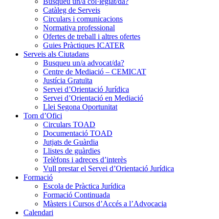
Busqueu un/a col·legiat/da?
Catàleg de Serveis
Circulars i comunicacions
Normativa professional
Ofertes de treball i altres ofertes
Guies Pràctiques ICATER
Serveis als Ciutadans
Busqueu un/a advocat/da?
Centre de Mediació – CEMICAT
Justícia Gratuïta
Servei d’Orientació Jurídica
Servei d’Orientació en Mediació
Llei Segona Oportunitat
Torn d’Ofici
Circulars TOAD
Documentació TOAD
Jutjats de Guàrdia
Llistes de guàrdies
Telèfons i adreces d’interès
Vull prestar el Servei d’Orientació Jurídica
Formació
Escola de Pràctica Jurídica
Formació Continuada
Màsters i Cursos d’Accés a l’Advocacia
Calendari