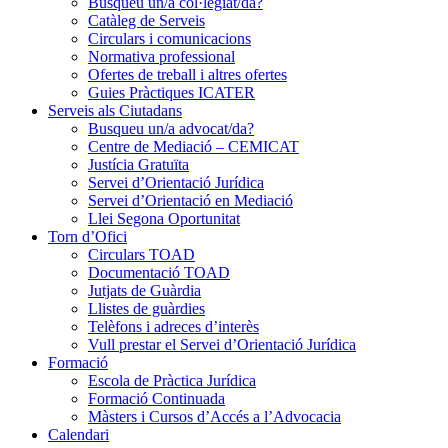
Busqueu un/a col·legiat/da?
Catàleg de Serveis
Circulars i comunicacions
Normativa professional
Ofertes de treball i altres ofertes
Guies Pràctiques ICATER
Serveis als Ciutadans
Busqueu un/a advocat/da?
Centre de Mediació – CEMICAT
Justícia Gratuïta
Servei d’Orientació Jurídica
Servei d’Orientació en Mediació
Llei Segona Oportunitat
Torn d’Ofici
Circulars TOAD
Documentació TOAD
Jutjats de Guàrdia
Llistes de guàrdies
Telèfons i adreces d’interès
Vull prestar el Servei d’Orientació Jurídica
Formació
Escola de Pràctica Jurídica
Formació Continuada
Màsters i Cursos d’Accés a l’Advocacia
Calendari