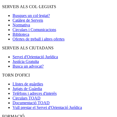
SERVEIS ALS COL·LEGIATS
Busques un col·legiat?
Catàleg de Serveis
Normativa
Circulars i Comunicacions
Biblioteca
Ofertes de treball i altres ofertes
SERVEIS ALS CIUTADANS
Servei d'Orientació Jurídica
Justícia Gratuïta
Busca un advocat?
TORN D'OFICI
Llistes de guàrdies
Jutjats de Guàrdia
Telèfons i adreces d'interès
Circulars TOAD
Documentació TOAD
Vull prestar el Servei d'Orientació Jurídica
FORMACIÓ