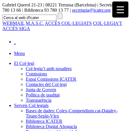
Gabriel Querol 21-23 | 08221 Terrassa (Barcelona) | Secretaria 93
780 13 66 | Biblioteca 93 780 13 77 |
secretaria@icater.org
WEBMAIL
M.A.S.C.
ACCÉS COL·LEGIATS
COL·LEGIA'T
ACCÉS SIGA
Menu
El Col·legi
Col·legia’t amb nosaltres
Comissions
Espai Comissions ICATER
Contactes del Col·legi
Junta de Govern
Política de qualitat
Transparència
Serveis Col·legials
Bases de dades: Colex-Compendium.cat-Dataley-
Tirant-Sepín-Vlex
Biblioteca ICATER
Biblioteca Digital Abogacía