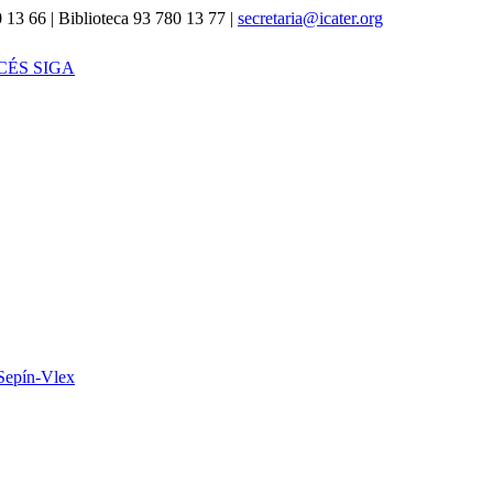
 13 66 | Biblioteca 93 780 13 77 |
secretaria@icater.org
CÉS SIGA
Sepín-Vlex