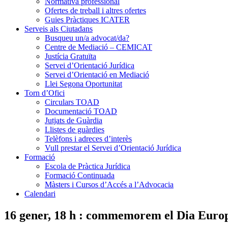
Normativa professional
Ofertes de treball i altres ofertes
Guies Pràctiques ICATER
Serveis als Ciutadans
Busqueu un/a advocat/da?
Centre de Mediació – CEMICAT
Justícia Gratuïta
Servei d’Orientació Jurídica
Servei d’Orientació en Mediació
Llei Segona Oportunitat
Torn d’Ofici
Circulars TOAD
Documentació TOAD
Jutjats de Guàrdia
Llistes de guàrdies
Telèfons i adreces d’interès
Vull prestar el Servei d’Orientació Jurídica
Formació
Escola de Pràctica Jurídica
Formació Continuada
Màsters i Cursos d’Accés a l’Advocacia
Calendari
16 gener, 18 h : commemorem el Dia Europ