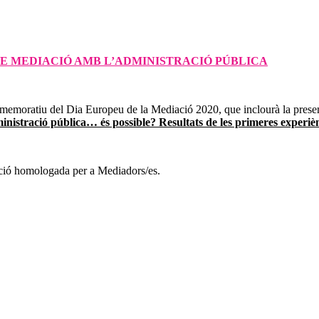
RE MEDIACIÓ AMB L’ADMINISTRACIÓ PÚBLICA
commemoratiu del Dia Europeu de la Mediació 2020, que inclourà la pre
nistració pública… és possible? Resultats de les primeres experiè
ació homologada per a Mediadors/es.