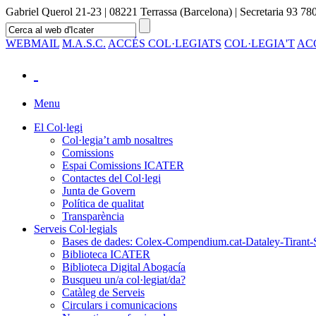
Gabriel Querol 21-23 | 08221 Terrassa (Barcelona) | Secretaria 93 780
WEBMAIL
M.A.S.C.
ACCÉS COL·LEGIATS
COL·LEGIA'T
AC
Menu
El Col·legi
Col·legia’t amb nosaltres
Comissions
Espai Comissions ICATER
Contactes del Col·legi
Junta de Govern
Política de qualitat
Transparència
Serveis Col·legials
Bases de dades: Colex-Compendium.cat-Dataley-Tirant-
Biblioteca ICATER
Biblioteca Digital Abogacía
Busqueu un/a col·legiat/da?
Catàleg de Serveis
Circulars i comunicacions