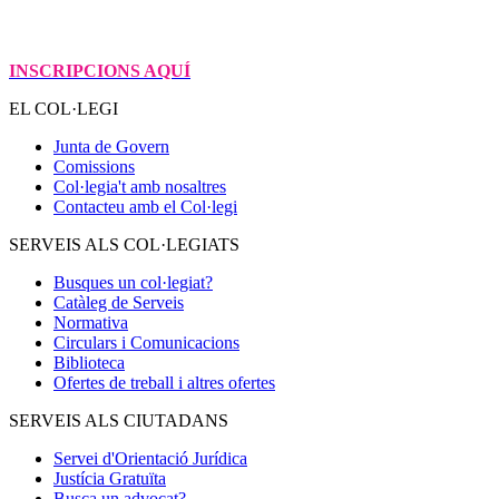
INSCRIPCIONS AQUÍ
EL COL·LEGI
Junta de Govern
Comissions
Col·legia't amb nosaltres
Contacteu amb el Col·legi
SERVEIS ALS COL·LEGIATS
Busques un col·legiat?
Catàleg de Serveis
Normativa
Circulars i Comunicacions
Biblioteca
Ofertes de treball i altres ofertes
SERVEIS ALS CIUTADANS
Servei d'Orientació Jurídica
Justícia Gratuïta
Busca un advocat?