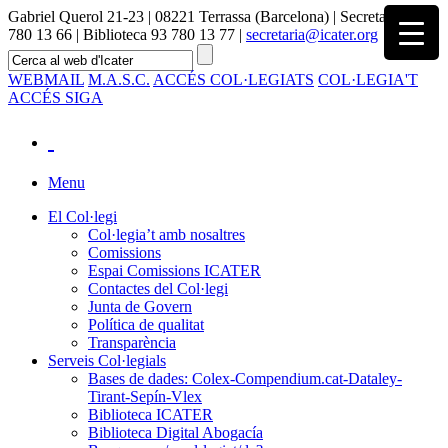
Gabriel Querol 21-23 | 08221 Terrassa (Barcelona) | Secretaria 93
780 13 66 | Biblioteca 93 780 13 77 |
secretaria@icater.org
WEBMAIL
M.A.S.C.
ACCÉS COL·LEGIATS
COL·LEGIA'T
ACCÉS SIGA
Menu
El Col·legi
Col·legia’t amb nosaltres
Comissions
Espai Comissions ICATER
Contactes del Col·legi
Junta de Govern
Política de qualitat
Transparència
Serveis Col·legials
Bases de dades: Colex-Compendium.cat-Dataley-
Tirant-Sepín-Vlex
Biblioteca ICATER
Biblioteca Digital Abogacía