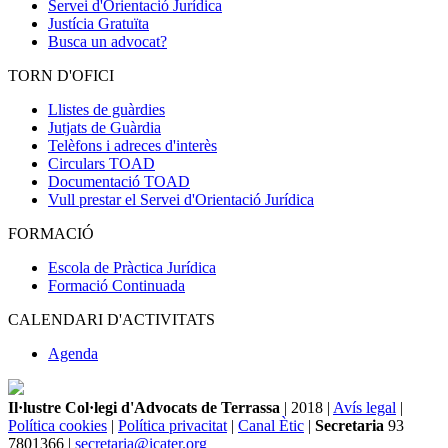
Servei d'Orientació Jurídica
Justícia Gratuïta
Busca un advocat?
TORN D'OFICI
Llistes de guàrdies
Jutjats de Guàrdia
Telèfons i adreces d'interès
Circulars TOAD
Documentació TOAD
Vull prestar el Servei d'Orientació Jurídica
FORMACIÓ
Escola de Pràctica Jurídica
Formació Continuada
CALENDARI D'ACTIVITATS
Agenda
Il·lustre Col·legi d'Advocats de Terrassa
| 2018 |
Avís legal
|
Política cookies
|
Política privacitat
|
Canal Ètic
|
Secretaria
93
7801366 |
secretaria@icater.org