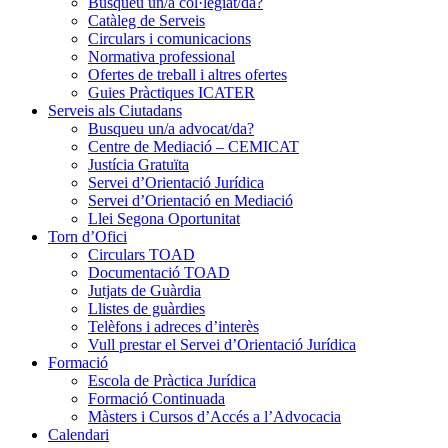
Busqueu un/a col·legiat/da?
Catàleg de Serveis
Circulars i comunicacions
Normativa professional
Ofertes de treball i altres ofertes
Guies Pràctiques ICATER
Serveis als Ciutadans
Busqueu un/a advocat/da?
Centre de Mediació – CEMICAT
Justícia Gratuïta
Servei d’Orientació Jurídica
Servei d’Orientació en Mediació
Llei Segona Oportunitat
Torn d’Ofici
Circulars TOAD
Documentació TOAD
Jutjats de Guàrdia
Llistes de guàrdies
Telèfons i adreces d’interès
Vull prestar el Servei d’Orientació Jurídica
Formació
Escola de Pràctica Jurídica
Formació Continuada
Màsters i Cursos d’Accés a l’Advocacia
Calendari