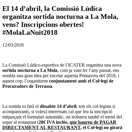
El 14 d’abril, la Comissió Lúdica
organitza sortida nocturna a La Mola,
vens? Inscripcions obertes!
#MolaLaNuit2018
12/03/2018
La Comissió Lúdico-esportiva de l’ICATER organitza una nova
sortida nocturna a La Mola
, com ja vam fer l’any passat, ens
sembla una gran idea per encetar aquesta Primavera del 2018, i
aquest cop, l’organitzem
conjuntament amb el Col·legi de
Procuradors de Terrassa
.
La sortida es farà el
dissabte 14 d’abril
, tots els col·legiats (i
acompanyants, si voleu) interessats cal que feu la inscripció
mitjançant el formulari automàtic, on trobareu també el menú del
sopar al restaurant (
28€ IVA inclòs,
que haureu de PAGAR
DIRECTAMENT AL RESTAURANT
, el Col·legi no girarà