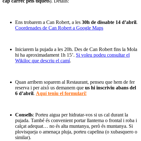
cap càrrec pels tiquets
). Detalls:
Ens trobarem a Can Robert, a les
30h de dissabte 14 d’abril
.
Coordenades de Can Robert a Google Maps
Iniciarem la pujada a les 20h. Des de Can Robert fins la Mola
hi ha aproximadament 1h 15’.
Si voleu podeu consultar el
Wikiloc que descriu el camí
.
Quan arribem soparem al Restaurant, penseu que hem de fer
reserva i per això us demanem que
us hi inscriviu abans del
6 d’abril
.
Aquí teniu el formulari!
Consells
: Porteu aigua per hidratar-vos si us cal durant la
pujada. També és convenient portar llanterna o frontal i roba i
calçat adequat… no és alta muntanya, però és muntanya. Si
plovisqueja o amenaça pluja, porteu capelina (o xubasquero o
similar).