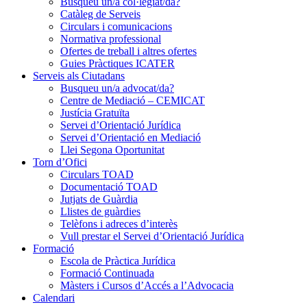
Busqueu un/a col·legiat/da?
Catàleg de Serveis
Circulars i comunicacions
Normativa professional
Ofertes de treball i altres ofertes
Guies Pràctiques ICATER
Serveis als Ciutadans
Busqueu un/a advocat/da?
Centre de Mediació – CEMICAT
Justícia Gratuïta
Servei d’Orientació Jurídica
Servei d’Orientació en Mediació
Llei Segona Oportunitat
Torn d’Ofici
Circulars TOAD
Documentació TOAD
Jutjats de Guàrdia
Llistes de guàrdies
Telèfons i adreces d’interès
Vull prestar el Servei d’Orientació Jurídica
Formació
Escola de Pràctica Jurídica
Formació Continuada
Màsters i Cursos d’Accés a l’Advocacia
Calendari