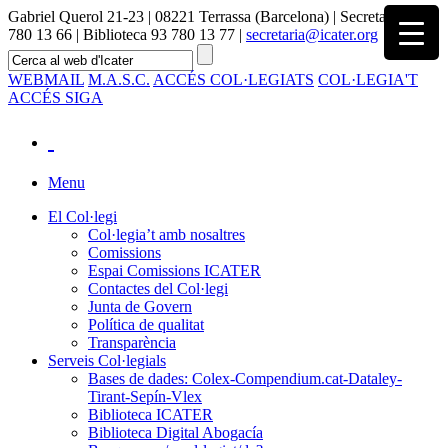
Gabriel Querol 21-23 | 08221 Terrassa (Barcelona) | Secretaria 93
780 13 66 | Biblioteca 93 780 13 77 |
secretaria@icater.org
WEBMAIL
M.A.S.C.
ACCÉS COL·LEGIATS
COL·LEGIA'T
ACCÉS SIGA
Menu
El Col·legi
Col·legia’t amb nosaltres
Comissions
Espai Comissions ICATER
Contactes del Col·legi
Junta de Govern
Política de qualitat
Transparència
Serveis Col·legials
Bases de dades: Colex-Compendium.cat-Dataley-
Tirant-Sepín-Vlex
Biblioteca ICATER
Biblioteca Digital Abogacía