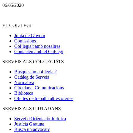
06/05/2020
EL COL·LEGI
Junta de Govern
Comissions
Col·legia't amb nosaltres
Contacteu amb el Col·legi
SERVEIS ALS COL·LEGIATS
Busques un col·legiat?
Catàleg de Serveis
Normativa
Circulars i Comunicacions
Biblioteca
Ofertes de treball i altres ofertes
SERVEIS ALS CIUTADANS
Servei d'Orientació Jurídica
Justícia Gratuïta
Busca un advocat?