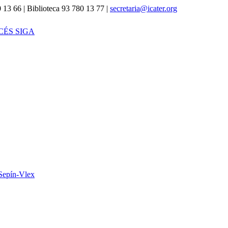
 13 66 | Biblioteca 93 780 13 77 |
secretaria@icater.org
CÉS SIGA
Sepín-Vlex