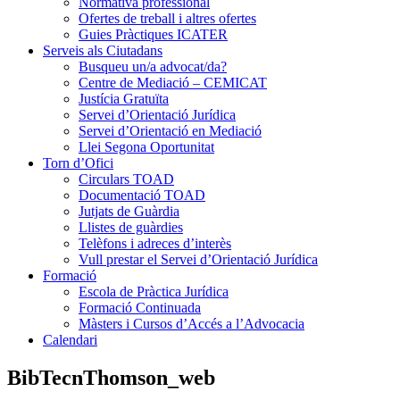
Normativa professional
Ofertes de treball i altres ofertes
Guies Pràctiques ICATER
Serveis als Ciutadans
Busqueu un/a advocat/da?
Centre de Mediació – CEMICAT
Justícia Gratuïta
Servei d’Orientació Jurídica
Servei d’Orientació en Mediació
Llei Segona Oportunitat
Torn d’Ofici
Circulars TOAD
Documentació TOAD
Jutjats de Guàrdia
Llistes de guàrdies
Telèfons i adreces d’interès
Vull prestar el Servei d’Orientació Jurídica
Formació
Escola de Pràctica Jurídica
Formació Continuada
Màsters i Cursos d’Accés a l’Advocacia
Calendari
BibTecnThomson_web