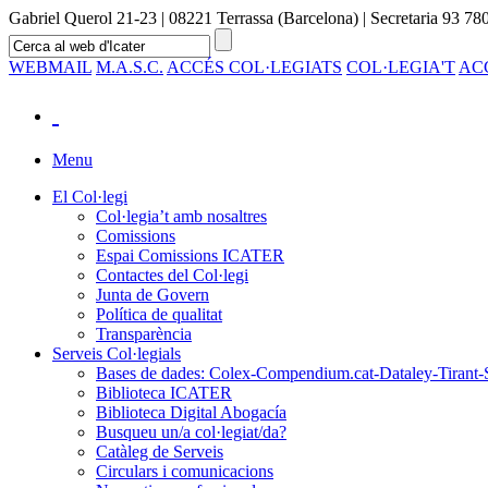
Gabriel Querol 21-23 | 08221 Terrassa (Barcelona) | Secretaria 93 780
WEBMAIL
M.A.S.C.
ACCÉS COL·LEGIATS
COL·LEGIA'T
AC
Menu
El Col·legi
Col·legia’t amb nosaltres
Comissions
Espai Comissions ICATER
Contactes del Col·legi
Junta de Govern
Política de qualitat
Transparència
Serveis Col·legials
Bases de dades: Colex-Compendium.cat-Dataley-Tirant-
Biblioteca ICATER
Biblioteca Digital Abogacía
Busqueu un/a col·legiat/da?
Catàleg de Serveis
Circulars i comunicacions