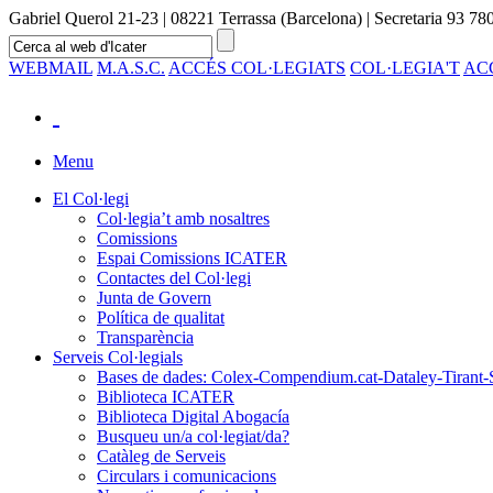
Gabriel Querol 21-23 | 08221 Terrassa (Barcelona) | Secretaria 93 780
WEBMAIL
M.A.S.C.
ACCÉS COL·LEGIATS
COL·LEGIA'T
AC
Menu
El Col·legi
Col·legia’t amb nosaltres
Comissions
Espai Comissions ICATER
Contactes del Col·legi
Junta de Govern
Política de qualitat
Transparència
Serveis Col·legials
Bases de dades: Colex-Compendium.cat-Dataley-Tirant-
Biblioteca ICATER
Biblioteca Digital Abogacía
Busqueu un/a col·legiat/da?
Catàleg de Serveis
Circulars i comunicacions