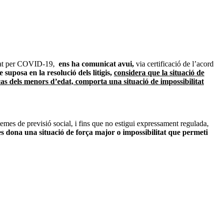
nfinat per COVID-19,
ens ha comunicat avui,
via certificació de l’acord
e suposa en la resolució dels litigis,
considera que la situació de
as dels menors d’edat, comporta una situació de impossibilitat
stemes de previsió social, i fins que no estigui expressament regulada,
 es dona una situació de força major o impossibilitat que permeti