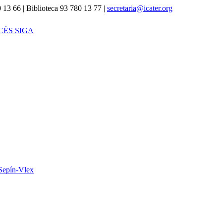
 13 66 | Biblioteca 93 780 13 77 |
secretaria@icater.org
CÉS SIGA
Sepín-Vlex