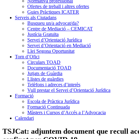
Normativa professional
Ofertes de treball i altres ofertes
Guies Pràctiques ICATER
Serveis als Ciutadans
Busqueu un/a advocat/da?
Centre de Mediació – CEMICAT
Justícia Gratuïta
Servei d’Orientació Jurídica
Servei d’Orientació en Mediació
Llei Segona Oportunitat
Torn d’Ofici
Circulars TOAD
Documentació TOAD
Jutjats de Guàrdia
Llistes de guàrdies
Telèfons i adreces d’interès
Vull prestar el Servei d’Orientació Jurídica
Formació
Escola de Pràctica Jurídica
Formació Continuada
Màsters i Cursos d’Accés a l’Advocacia
Calendari
TSJCat: adjuntem document que recull acord