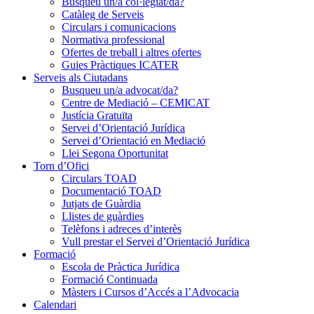
Busqueu un/a col·legiat/da?
Catàleg de Serveis
Circulars i comunicacions
Normativa professional
Ofertes de treball i altres ofertes
Guies Pràctiques ICATER
Serveis als Ciutadans
Busqueu un/a advocat/da?
Centre de Mediació – CEMICAT
Justícia Gratuïta
Servei d’Orientació Jurídica
Servei d’Orientació en Mediació
Llei Segona Oportunitat
Torn d’Ofici
Circulars TOAD
Documentació TOAD
Jutjats de Guàrdia
Llistes de guàrdies
Telèfons i adreces d’interès
Vull prestar el Servei d’Orientació Jurídica
Formació
Escola de Pràctica Jurídica
Formació Continuada
Màsters i Cursos d’Accés a l’Advocacia
Calendari