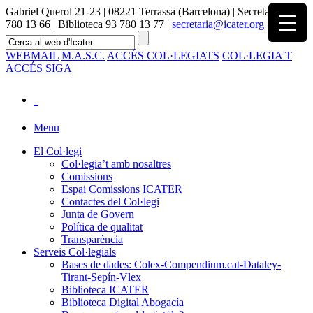
Gabriel Querol 21-23 | 08221 Terrassa (Barcelona) | Secretaria 93
780 13 66 | Biblioteca 93 780 13 77 |
secretaria@icater.org
WEBMAIL
M.A.S.C.
ACCÉS COL·LEGIATS
COL·LEGIA'T
ACCÉS SIGA
Menu
El Col·legi
Col·legia’t amb nosaltres
Comissions
Espai Comissions ICATER
Contactes del Col·legi
Junta de Govern
Política de qualitat
Transparència
Serveis Col·legials
Bases de dades: Colex-Compendium.cat-Dataley-
Tirant-Sepín-Vlex
Biblioteca ICATER
Biblioteca Digital Abogacía