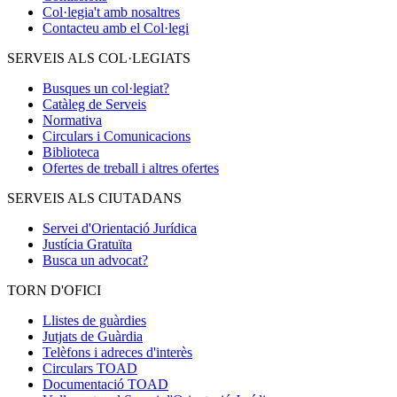
Col·legia't amb nosaltres
Contacteu amb el Col·legi
SERVEIS ALS COL·LEGIATS
Busques un col·legiat?
Catàleg de Serveis
Normativa
Circulars i Comunicacions
Biblioteca
Ofertes de treball i altres ofertes
SERVEIS ALS CIUTADANS
Servei d'Orientació Jurídica
Justícia Gratuïta
Busca un advocat?
TORN D'OFICI
Llistes de guàrdies
Jutjats de Guàrdia
Telèfons i adreces d'interès
Circulars TOAD
Documentació TOAD