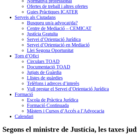
Normativa professional
Ofertes de treball i altres ofertes
Guies Pràctiques ICATER
Serveis als Ciutadans
Busqueu un/a advocat/da?
Centre de Mediació – CEMICAT
Justícia Gratuïta
Servei d’Orientació Jurídica
Servei d’Orientació en Mediació
Llei Segona Oportunitat
Torn d’Ofici
Circulars TOAD
Documentació TOAD
Jutjats de Guàrdia
Llistes de guàrdies
Telèfons i adreces d’interès
Vull prestar el Servei d’Orientació Jurídica
Formació
Escola de Pràctica Jurídica
Formació Continuada
Màsters i Cursos d’Accés a l’Advocacia
Calendari
Segons el ministre de Justícia, les taxes ju