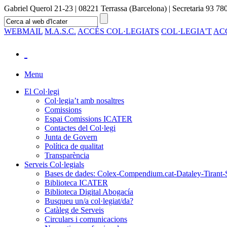
Gabriel Querol 21-23 | 08221 Terrassa (Barcelona) | Secretaria 93 780
WEBMAIL
M.A.S.C.
ACCÉS COL·LEGIATS
COL·LEGIA'T
AC
Menu
El Col·legi
Col·legia’t amb nosaltres
Comissions
Espai Comissions ICATER
Contactes del Col·legi
Junta de Govern
Política de qualitat
Transparència
Serveis Col·legials
Bases de dades: Colex-Compendium.cat-Dataley-Tirant-
Biblioteca ICATER
Biblioteca Digital Abogacía
Busqueu un/a col·legiat/da?
Catàleg de Serveis
Circulars i comunicacions