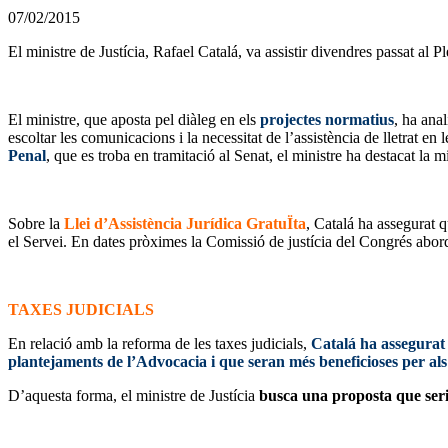
07/02/2015
El ministre de Justícia, Rafael Catalá, va assistir divendres passat al
El ministre, que aposta pel diàleg en els
projectes normatius
, ha anal
escoltar les comunicacions i la necessitat de l’assistència de lletrat e
Penal
, que es troba en tramitació al Senat, el ministre ha destacat la mi
Sobre la
Llei d’Assistència Jurídica GratuÏta
, Catalá ha assegurat q
el Servei. En dates pròximes la Comissió de justícia del Congrés abord
TAXES JUDICIALS
En relació amb la reforma de les taxes judicials,
Catalá ha assegurat 
plantejaments de l’Advocacia i que seran més beneficioses per als 
D’aquesta forma, el ministre de Justícia
busca una proposta que seria