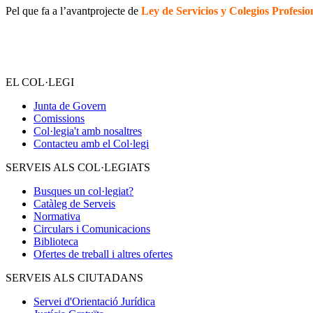
Pel que fa a l’avantprojecte de
Ley de Servicios y Colegios Profesio
EL COL·LEGI
Junta de Govern
Comissions
Col·legia't amb nosaltres
Contacteu amb el Col·legi
SERVEIS ALS COL·LEGIATS
Busques un col·legiat?
Catàleg de Serveis
Normativa
Circulars i Comunicacions
Biblioteca
Ofertes de treball i altres ofertes
SERVEIS ALS CIUTADANS
Servei d'Orientació Jurídica