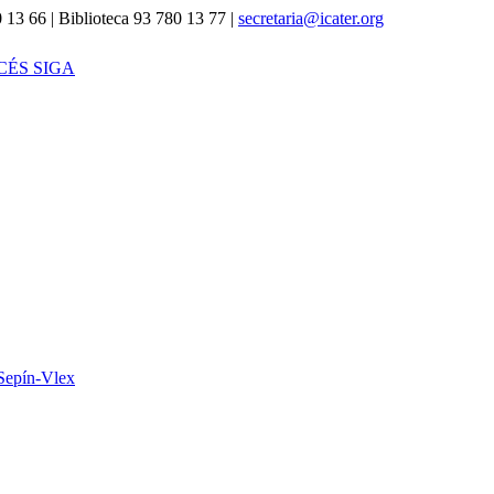
 13 66 | Biblioteca 93 780 13 77 |
secretaria@icater.org
CÉS SIGA
Sepín-Vlex