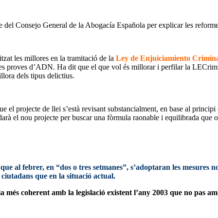
 Ple del Consejo General de la Abogacía Española per explicar les reform
itzat les millores en la tramitació de la
Ley de Enjuiciamiento Crimin
n les proves d’ADN. Ha dit que el que vol és millorar i perfilar la LECri
llora dels tipus delictius.
ue el projecte de llei s’està revisant substancialment, en base al princi
arà el nou projecte per buscar una fòrmula raonable i equilibrada que o
que al febrer, en “dos o tres setmanes”, s’adoptaran les mesures 
ciutadans que en la situació actual.
 més coherent amb la legislació existent l’any 2003 que no pas am