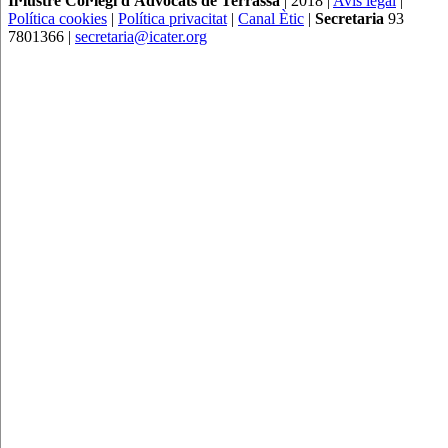
Il·lustre Col·legi d'Advocats de Terrassa
| 2018 |
Avís legal
|
Política cookies
|
Política privacitat
|
Canal Ètic
|
Secretaria
93
7801366 |
secretaria@icater.org