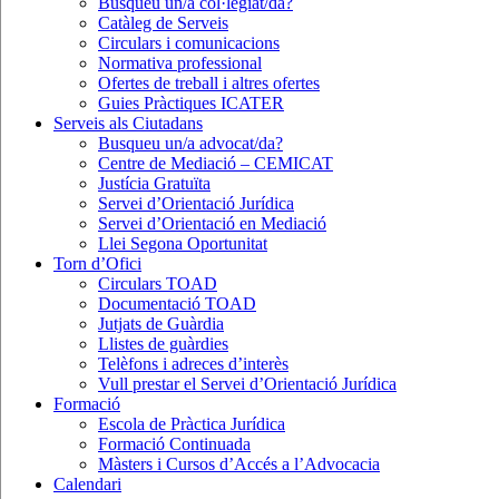
Busqueu un/a col·legiat/da?
Catàleg de Serveis
Circulars i comunicacions
Normativa professional
Ofertes de treball i altres ofertes
Guies Pràctiques ICATER
Serveis als Ciutadans
Busqueu un/a advocat/da?
Centre de Mediació – CEMICAT
Justícia Gratuïta
Servei d’Orientació Jurídica
Servei d’Orientació en Mediació
Llei Segona Oportunitat
Torn d’Ofici
Circulars TOAD
Documentació TOAD
Jutjats de Guàrdia
Llistes de guàrdies
Telèfons i adreces d’interès
Vull prestar el Servei d’Orientació Jurídica
Formació
Escola de Pràctica Jurídica
Formació Continuada
Màsters i Cursos d’Accés a l’Advocacia
Calendari