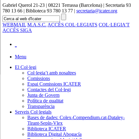
Gabriel Querol 21-23 | 08221 Terrassa (Barcelona) | Secretaria 93
780 13 66 | Biblioteca 93 780 13 77 |
secretaria@icater.org
WEBMAIL
M.A.S.C.
ACCÉS COL·LEGIATS
COL·LEGIA'T
ACCÉS SIGA
Menu
El Col·legi
Col·legia’t amb nosaltres
Comissions
Espai Comissions ICATER
Contactes del Col·legi
Junta de Govern
Política de qualitat
Transparència
Serveis Col·legials
Bases de dades: Colex-Compendium.cat-Dataley-
Tirant-Sepín-Vlex
Biblioteca ICATER
Biblioteca Digital Abogacía