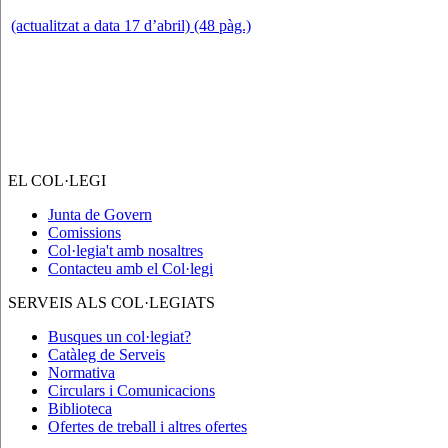
(actualitzat a data 17 d’abril) (48 pàg.)
EL COL·LEGI
Junta de Govern
Comissions
Col·legia't amb nosaltres
Contacteu amb el Col·legi
SERVEIS ALS COL·LEGIATS
Busques un col·legiat?
Catàleg de Serveis
Normativa
Circulars i Comunicacions
Biblioteca
Ofertes de treball i altres ofertes