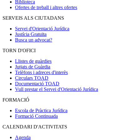
Biblioteca
Ofertes de treball i altres ofertes
SERVEIS ALS CIUTADANS
Servei d'Orientació Jurídica
Justícia Gratuïta
Busca un advocat?
TORN D'OFICI
Llistes de guàrdies
Jutjats de Guàrdia
Telèfons i adreces d'interès
Circulars TOAD
Documentació TOAD
Vull prestar el Servei d'Orientació Jurídica
FORMACIÓ
Escola de Pràctica Jurídica
Formació Continuada
CALENDARI D'ACTIVITATS
Agenda