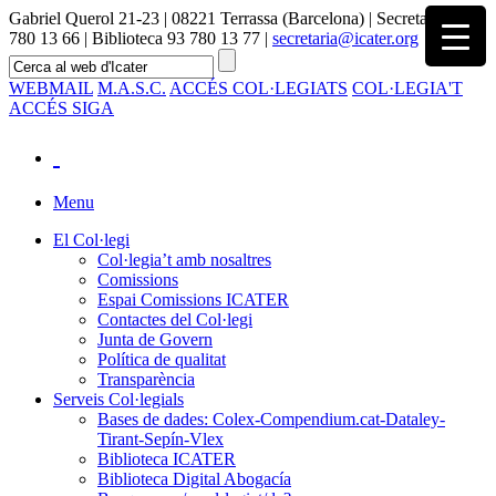
Gabriel Querol 21-23 | 08221 Terrassa (Barcelona) | Secretaria 93
780 13 66 | Biblioteca 93 780 13 77 |
secretaria@icater.org
WEBMAIL
M.A.S.C.
ACCÉS COL·LEGIATS
COL·LEGIA'T
ACCÉS SIGA
Menu
El Col·legi
Col·legia’t amb nosaltres
Comissions
Espai Comissions ICATER
Contactes del Col·legi
Junta de Govern
Política de qualitat
Transparència
Serveis Col·legials
Bases de dades: Colex-Compendium.cat-Dataley-
Tirant-Sepín-Vlex
Biblioteca ICATER
Biblioteca Digital Abogacía