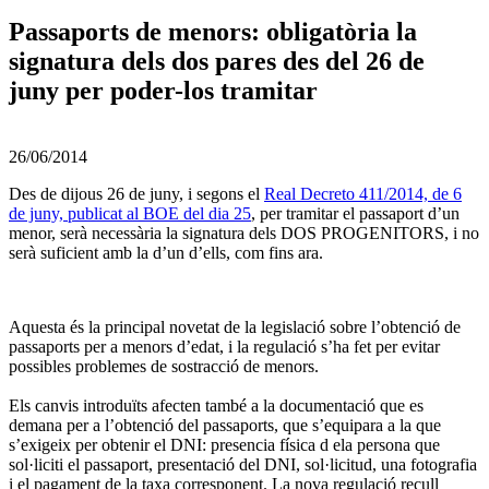
Passaports de menors: obligatòria la
signatura dels dos pares des del 26 de
juny per poder-los tramitar
26/06/2014
Des de dijous 26 de juny, i segons el
Real Decreto 411/2014, de 6
de juny, publicat al BOE del dia 25
, per tramitar el passaport d’un
menor, serà necessària la signatura dels DOS PROGENITORS, i no
serà suficient amb la d’un d’ells, com fins ara.
___
Aquesta és la principal novetat de la legislació sobre l’obtenció de
passaports per a menors d’edat, i la regulació s’ha fet per evitar
possibles problemes de sostracció de menors.
_______
Els canvis introduïts afecten també a la documentació que es
demana per a l’obtenció del passaports, que s’equipara a la que
s’exigeix per obtenir el DNI: presencia física d ela persona que
sol·liciti el passaport, presentació del DNI, sol·licitud, una fotografia
i el pagament de la taxa corresponent. La nova regulació recull