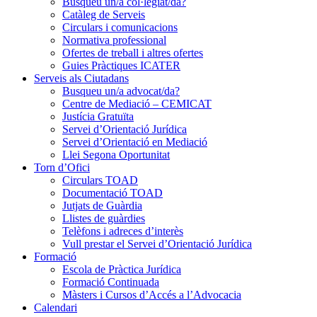
Busqueu un/a col·legiat/da?
Catàleg de Serveis
Circulars i comunicacions
Normativa professional
Ofertes de treball i altres ofertes
Guies Pràctiques ICATER
Serveis als Ciutadans
Busqueu un/a advocat/da?
Centre de Mediació – CEMICAT
Justícia Gratuïta
Servei d’Orientació Jurídica
Servei d’Orientació en Mediació
Llei Segona Oportunitat
Torn d’Ofici
Circulars TOAD
Documentació TOAD
Jutjats de Guàrdia
Llistes de guàrdies
Telèfons i adreces d’interès
Vull prestar el Servei d’Orientació Jurídica
Formació
Escola de Pràctica Jurídica
Formació Continuada
Màsters i Cursos d’Accés a l’Advocacia
Calendari