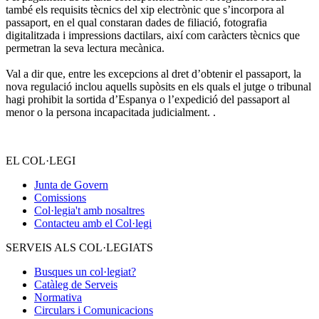
també els requisits tècnics del xip electrònic que s’incorpora al
passaport, en el qual constaran dades de filiació, fotografia
digitalitzada i impressions dactilars, així com caràcters tècnics que
permetran la seva lectura mecànica.
__
Val a dir que, entre les excepcions al dret d’obtenir el passaport, la
nova regulació inclou aquells supòsits en els quals el jutge o tribunal
hagi prohibit la sortida d’Espanya o l’expedició del passaport al
menor o la persona incapacitada judicialment. .
EL COL·LEGI
Junta de Govern
Comissions
Col·legia't amb nosaltres
Contacteu amb el Col·legi
SERVEIS ALS COL·LEGIATS
Busques un col·legiat?
Catàleg de Serveis
Normativa
Circulars i Comunicacions