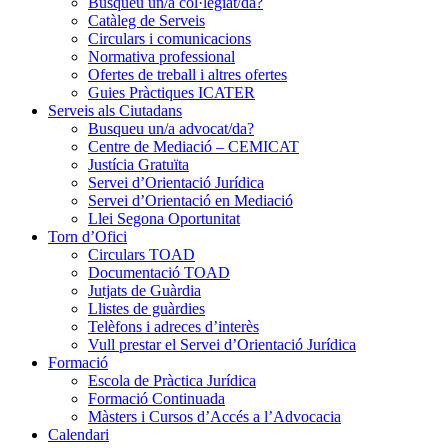
Busqueu un/a col·legiat/da?
Catàleg de Serveis
Circulars i comunicacions
Normativa professional
Ofertes de treball i altres ofertes
Guies Pràctiques ICATER
Serveis als Ciutadans
Busqueu un/a advocat/da?
Centre de Mediació – CEMICAT
Justícia Gratuïta
Servei d’Orientació Jurídica
Servei d’Orientació en Mediació
Llei Segona Oportunitat
Torn d’Ofici
Circulars TOAD
Documentació TOAD
Jutjats de Guàrdia
Llistes de guàrdies
Telèfons i adreces d’interès
Vull prestar el Servei d’Orientació Jurídica
Formació
Escola de Pràctica Jurídica
Formació Continuada
Màsters i Cursos d’Accés a l’Advocacia
Calendari