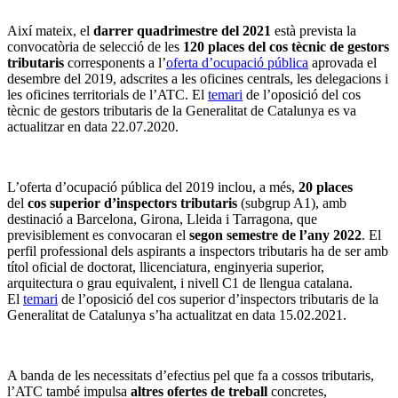
Així mateix, el
darrer quadrimestre del 2021
està prevista la
convocatòria de selecció de les
120 places del cos tècnic de gestors
tributaris
corresponents a l’
oferta d’ocupació pública
aprovada el
desembre del 2019, adscrites a les oficines centrals, les delegacions i
les oficines territorials de l’ATC. El
temari
de l’oposició del cos
tècnic de gestors tributaris de la Generalitat de Catalunya es va
actualitzar en data 22.07.2020.
L’oferta d’ocupació pública del 2019 inclou, a més,
20 places
del
cos superior d’inspectors tributaris
(subgrup A1), amb
destinació a Barcelona, Girona, Lleida i Tarragona, que
previsiblement es convocaran el
segon semestre de l’any 2022
. El
perfil professional dels aspirants a inspectors tributaris ha de ser amb
títol oficial de doctorat, llicenciatura, enginyeria superior,
arquitectura o grau equivalent, i nivell C1 de llengua catalana.
El
temari
de l’oposició del cos superior d’inspectors tributaris de la
Generalitat de Catalunya s’ha actualitzat en data 15.02.2021.
A banda de les necessitats d’efectius pel que fa a cossos tributaris,
l’ATC també impulsa
altres ofertes de treball
concretes,