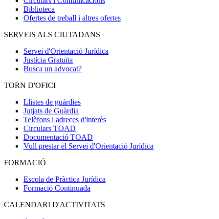
Circulars i Comunicacions
Biblioteca
Ofertes de treball i altres ofertes
SERVEIS ALS CIUTADANS
Servei d'Orientació Jurídica
Justícia Gratuïta
Busca un advocat?
TORN D'OFICI
Llistes de guàrdies
Jutjats de Guàrdia
Telèfons i adreces d'interès
Circulars TOAD
Documentació TOAD
Vull prestar el Servei d'Orientació Jurídica
FORMACIÓ
Escola de Pràctica Jurídica
Formació Continuada
CALENDARI D'ACTIVITATS