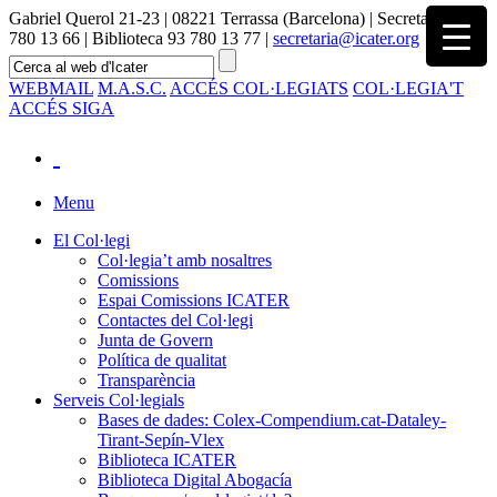
Gabriel Querol 21-23 | 08221 Terrassa (Barcelona) | Secretaria 93
780 13 66 | Biblioteca 93 780 13 77 |
secretaria@icater.org
WEBMAIL
M.A.S.C.
ACCÉS COL·LEGIATS
COL·LEGIA'T
ACCÉS SIGA
Menu
El Col·legi
Col·legia’t amb nosaltres
Comissions
Espai Comissions ICATER
Contactes del Col·legi
Junta de Govern
Política de qualitat
Transparència
Serveis Col·legials
Bases de dades: Colex-Compendium.cat-Dataley-
Tirant-Sepín-Vlex
Biblioteca ICATER
Biblioteca Digital Abogacía