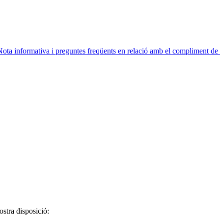
Nota informativa i preguntes freqüents en relació amb el compliment de le
ostra disposició: