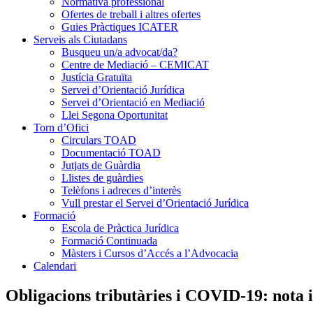
Normativa professional
Ofertes de treball i altres ofertes
Guies Pràctiques ICATER
Serveis als Ciutadans
Busqueu un/a advocat/da?
Centre de Mediació – CEMICAT
Justícia Gratuïta
Servei d’Orientació Jurídica
Servei d’Orientació en Mediació
Llei Segona Oportunitat
Torn d’Ofici
Circulars TOAD
Documentació TOAD
Jutjats de Guàrdia
Llistes de guàrdies
Telèfons i adreces d’interès
Vull prestar el Servei d’Orientació Jurídica
Formació
Escola de Pràctica Jurídica
Formació Continuada
Màsters i Cursos d’Accés a l’Advocacia
Calendari
Obligacions tributàries i COVID-19: nota i