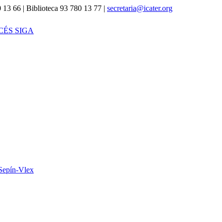
 13 66 | Biblioteca 93 780 13 77 |
secretaria@icater.org
CÉS SIGA
Sepín-Vlex