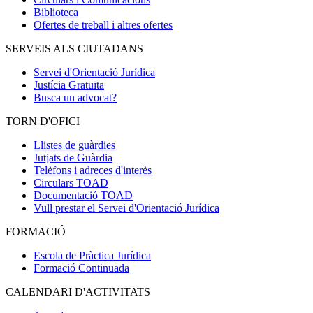
Biblioteca
Ofertes de treball i altres ofertes
SERVEIS ALS CIUTADANS
Servei d'Orientació Jurídica
Justícia Gratuïta
Busca un advocat?
TORN D'OFICI
Llistes de guàrdies
Jutjats de Guàrdia
Telèfons i adreces d'interès
Circulars TOAD
Documentació TOAD
Vull prestar el Servei d'Orientació Jurídica
FORMACIÓ
Escola de Pràctica Jurídica
Formació Continuada
CALENDARI D'ACTIVITATS