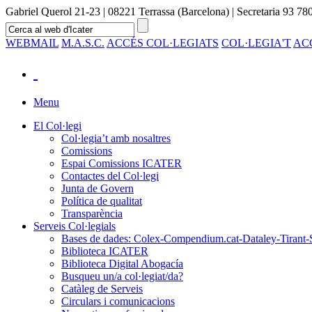
Gabriel Querol 21-23 | 08221 Terrassa (Barcelona) | Secretaria 93 780
WEBMAIL
M.A.S.C.
ACCÉS COL·LEGIATS
COL·LEGIA'T
AC
Menu
El Col·legi
Col·legia’t amb nosaltres
Comissions
Espai Comissions ICATER
Contactes del Col·legi
Junta de Govern
Política de qualitat
Transparència
Serveis Col·legials
Bases de dades: Colex-Compendium.cat-Dataley-Tirant-
Biblioteca ICATER
Biblioteca Digital Abogacía
Busqueu un/a col·legiat/da?
Catàleg de Serveis
Circulars i comunicacions