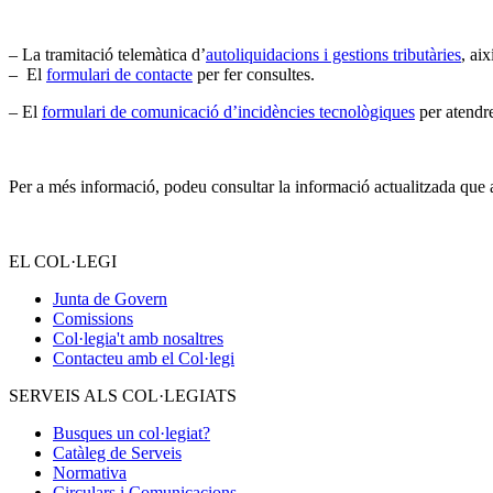
– La tramitació telemàtica d’
autoliquidacions i gestions tributàries
, ai
– El
formulari de contacte
per fer consultes.
– El
formulari de comunicació d’incidències tecnològiques
per atendre
Per a més informació, podeu consultar la informació actualitzada que 
EL COL·LEGI
Junta de Govern
Comissions
Col·legia't amb nosaltres
Contacteu amb el Col·legi
SERVEIS ALS COL·LEGIATS
Busques un col·legiat?
Catàleg de Serveis
Normativa
Circulars i Comunicacions