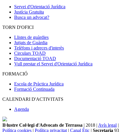
Servei d'Orientació Jurídica
Justícia Gratuïta
Busca un advocat?
TORN D'OFICI
Llistes de guàrdies
Jutjats de Guàrdia
Telèfons i adreces d'interès
Circulars TOAD
Documentació TOAD
Vull prestar el Servei d'Orientació Jurídica
FORMACIÓ
Escola de Pràctica Jurídica
Formació Continuada
CALENDARI D'ACTIVITATS
Agenda
Il·lustre Col·legi d'Advocats de Terrassa
| 2018 |
Avís legal
|
Política cookies
|
Política privacitat
|
Canal Ètic
|
Secretaria
93