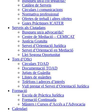
Busqueu un/a col·legiat/da?
Catàleg de Serveis
Circulars i comunicacions
Normativa professional
Ofertes de treball i altres ofertes
Guies Pràctiques ICATER
Serveis als Ciutadans
Busqueu un/a advocat/da?
Centre de Mediació – CEMICAT
Justícia Gratuïta
Servei d’Orientació Jurídica
Servei d’Orientació en Mediació
Llei Segona Oportunitat
Torn d’Ofici
Circulars TOAD
Documentació TOAD
Jutjats de Guàrdia
Llistes de guàrdies
Telèfons i adreces d’interès
Vull prestar el Servei d’Orientació Jurídica
Formació
Escola de Pràctica Jurídica
Formació Continuada
Màsters i Cursos d’Accés a l’Advocacia
Calendari