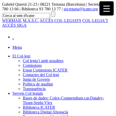
Gabriel Querol 21-23 | 08221 Terrassa (Barcelona) | Secretaria 93
780 13 66 | Biblioteca 93 780 13 77 |
secretaria@icater.org
WEBMAIL
M.A.S.C.
ACCÉS COL·LEGIATS
COL·LEGIA'T
ACCÉS SIGA
Menu
El Col·legi
Col·legia’t amb nosaltres
Comissions
Espai Comissions ICATER
Contactes del Col·legi
Junta de Govern
Política de qualitat
Transparència
Serveis Col·legials
Bases de dades: Colex-Compendium.cat-Dataley-
Tirant-Sepín-Vlex
Biblioteca ICATER
Biblioteca Digital Abogacía