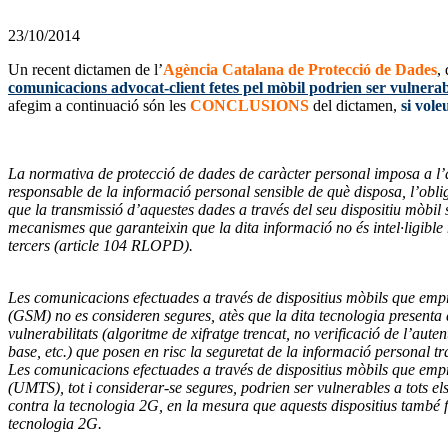
23/10/2014
Un recent dictamen de l’
Agència Catalana de Protecció de Dades
,
comunicacions advocat-client fetes pel mòbil podrien ser vulnerab
afegim a continuació són les
CONCLUSIONS
del dictamen,
si vole
La normativa de protecció de dades de caràcter personal imposa a l
responsable de la informació personal sensible de què disposa, l’obl
que la transmissió d’aquestes dades a través del seu dispositiu mòbil
mecanismes que garanteixin que la dita informació no és intel·ligibl
tercers (article 104 RLOPD).
Les comunicacions efectuades a través de dispositius mòbils que emp
(GSM) no es consideren segures, atès que la dita tecnologia presenta 
vulnerabilitats (algoritme de xifratge trencat, no verificació de l’autent
base, etc.) que posen en risc la seguretat de la informació personal t
Les comunicacions efectuades a través de dispositius mòbils que emp
(UMTS), tot i considerar-se segures, podrien ser vulnerables a tots els
contra la tecnologia 2G, en la mesura que aquests dispositius també f
tecnologia 2G.