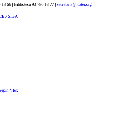
 13 66 | Biblioteca 93 780 13 77 |
secretaria@icater.org
CÉS SIGA
Sepín-Vlex