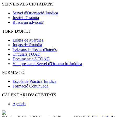
SERVEIS ALS CIUTADANS
Servei d'Orientació Jurídica
Justícia Gratuïta
Busca un advocat?
TORN D'OFICI
Llistes de guàrdies
Jutjats de Guàrdia
Telèfons i adreces d'interès
Circulars TOAD
Documentació TOAD
Vull prestar el Servei d'Orientació Jurídica
FORMACIÓ
Escola de Pràctica Jurídica
Formació Continuada
CALENDARI D'ACTIVITATS
Agenda