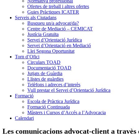
Normativa professional
Ofertes de treball i altres ofertes
Guies Pràctiques ICATER
Serveis als Ciutadans
Busqueu un/a advocat/da?
Centre de Mediació – CEMICAT
Justícia Gratuïta
Servei d’Orientació Jurídica
Servei d’Orientació en Mediació
Llei Segona Oportunitat
Torn d’Ofici
Circulars TOAD
Documentació TOAD
Jutjats de Guàrdia
Llistes de guàrdies
Telèfons i adreces d’interès
Vull prestar el Servei d’Orientació Jurídica
Formació
Escola de Pràctica Jurídica
Formació Continuada
Màsters i Cursos d’Accés a l’Advocacia
Calendari
Les comunicacions advocat-client a travès