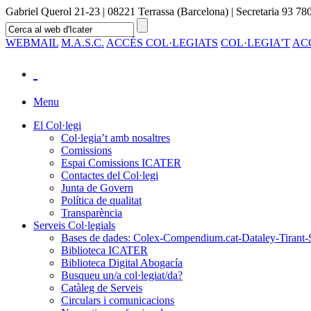
Gabriel Querol 21-23 | 08221 Terrassa (Barcelona) | Secretaria 93 780
WEBMAIL
M.A.S.C.
ACCÉS COL·LEGIATS
COL·LEGIA'T
AC
Menu
El Col·legi
Col·legia’t amb nosaltres
Comissions
Espai Comissions ICATER
Contactes del Col·legi
Junta de Govern
Política de qualitat
Transparència
Serveis Col·legials
Bases de dades: Colex-Compendium.cat-Dataley-Tirant-
Biblioteca ICATER
Biblioteca Digital Abogacía
Busqueu un/a col·legiat/da?
Catàleg de Serveis
Circulars i comunicacions