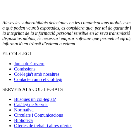
Ateses les vulnerabilitats detectades en les comunicacions mòbils esme
a què poden veure’s exposades, es considera que, per tal de garantir la
la integritat de la informació personal sensible en la seva transmissió
dispositius mòbils, és necessari emprar software que permeti el xifratg
informació en trànsit d’extrem a extrem.
EL COL·LEGI
Junta de Govern
Comissions
Col·legia't amb nosaltres
Contacteu amb el Col·legi
SERVEIS ALS COL·LEGIATS
Busques un col·legiat?
Catàleg de Serveis
Normativa
Circulars i Comunicacions
Biblioteca
Ofertes de treball i altres ofertes