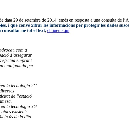
 de data 29 de setembre de 2014, emès en resposta a una consulta de l
les
, i que convé xifrar les informacions per protegir les dades susc
u consultar-ne tot el text
,
cliqueu aquí
.
’advocat, com a
igació d’assegurar
 s’efectua emprant
e ni manipulada per
ren la tecnologia 2G
diverses
icitat de l’estació
ramesa.
ren la tecnologia 3G
 atacs existents
acin ús de la dita