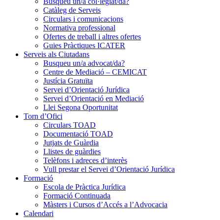
Busqueu un/a col·legiat/da?
Catàleg de Serveis
Circulars i comunicacions
Normativa professional
Ofertes de treball i altres ofertes
Guies Pràctiques ICATER
Serveis als Ciutadans
Busqueu un/a advocat/da?
Centre de Mediació – CEMICAT
Justícia Gratuïta
Servei d’Orientació Jurídica
Servei d’Orientació en Mediació
Llei Segona Oportunitat
Torn d’Ofici
Circulars TOAD
Documentació TOAD
Jutjats de Guàrdia
Llistes de guàrdies
Telèfons i adreces d’interès
Vull prestar el Servei d’Orientació Jurídica
Formació
Escola de Pràctica Jurídica
Formació Continuada
Màsters i Cursos d’Accés a l’Advocacia
Calendari