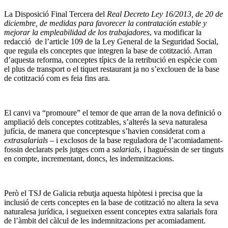
La Disposició Final Tercera del
Real Decreto Ley 16/2013, de 20 de
diciembre, de medidas para favorecer la contratación estable y
mejorar la empleabilidad de los trabajadores
, va modificar la
redacció de l’article 109 de la Ley General de la Seguridad Social,
que regula els conceptes que integren la base de cotització. Arran
d’aquesta reforma, conceptes típics de la retribució en espècie com
el plus de transport o el tiquet restaurant ja no s’exclouen de la base
de cotització com es feia fins ara.
El canvi va “promoure” el temor de que arran de la nova definició o
ampliació dels conceptes cotitzables, s’alterés la seva naturalesa
jufícia, de manera que conceptesque s’havien considerat com a
extrasalarials
– i exclosos de la base reguladora de l’acomiadament-
fossin declarats pels jutges com a
salarials
, i haguéssin de ser tinguts
en compte, incrementant, doncs, les indemnitzacions.
Però el TSJ de Galicia rebutja aquesta hipòtesi i precisa que la
inclusió de certs conceptes en la base de cotització no altera la seva
naturalesa jurídica, i segueixen essent conceptes extra salarials fora
de l’àmbit del càlcul de les indemnitzacions per acomiadament.