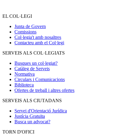
EL COL·LEGI
Junta de Govern
Comissions
Col·legia't amb nosaltres
Contacteu amb el Col·legi
SERVEIS ALS COL·LEGIATS
Busques un col·legiat?
Catàleg de Serveis
Normativa
Circulars i Comunicacions
Biblioteca
Ofertes de treball i altres ofertes
SERVEIS ALS CIUTADANS
Servei d'Orientació Jurídica
Justícia Gratuïta
Busca un advocat?
TORN D'OFICI