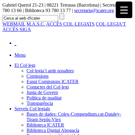
Gabriel Querol 21-23 | 08221 Terrassa (Barcelona) | Secretaria 93
780 13 66 | Biblioteca 93 780 13 77 |
secretaria@icater.org
WEBMAIL
M.A.S.C.
ACCÉS COL·LEGIATS
COL·LEGIA'T
ACCÉS SIGA
Menu
El Col·legi
Col·legia’t amb nosaltres
Comissions
Espai Comissions ICATER
Contactes del Col·legi
Junta de Govern
Política de qualitat
Transparència
Serveis Col·legials
Bases de dades: Colex-Compendium.cat-Dataley-
Tirant-Sepín-Vlex
Biblioteca ICATER
Biblioteca Digital Abogacía