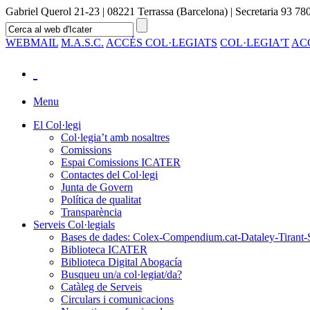
Gabriel Querol 21-23 | 08221 Terrassa (Barcelona) | Secretaria 93 780
WEBMAIL
M.A.S.C.
ACCÉS COL·LEGIATS
COL·LEGIA'T
AC
Menu
El Col·legi
Col·legia’t amb nosaltres
Comissions
Espai Comissions ICATER
Contactes del Col·legi
Junta de Govern
Política de qualitat
Transparència
Serveis Col·legials
Bases de dades: Colex-Compendium.cat-Dataley-Tirant-
Biblioteca ICATER
Biblioteca Digital Abogacía
Busqueu un/a col·legiat/da?
Catàleg de Serveis
Circulars i comunicacions