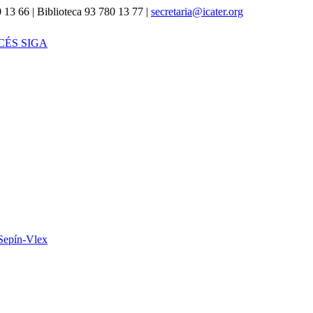
 13 66 | Biblioteca 93 780 13 77 |
secretaria@icater.org
CÉS SIGA
Sepín-Vlex