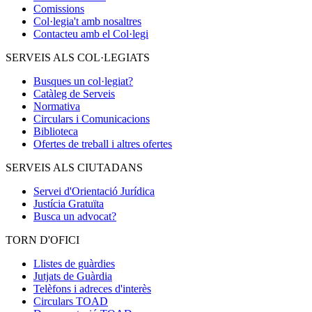
Comissions
Col·legia't amb nosaltres
Contacteu amb el Col·legi
SERVEIS ALS COL·LEGIATS
Busques un col·legiat?
Catàleg de Serveis
Normativa
Circulars i Comunicacions
Biblioteca
Ofertes de treball i altres ofertes
SERVEIS ALS CIUTADANS
Servei d'Orientació Jurídica
Justícia Gratuïta
Busca un advocat?
TORN D'OFICI
Llistes de guàrdies
Jutjats de Guàrdia
Telèfons i adreces d'interès
Circulars TOAD