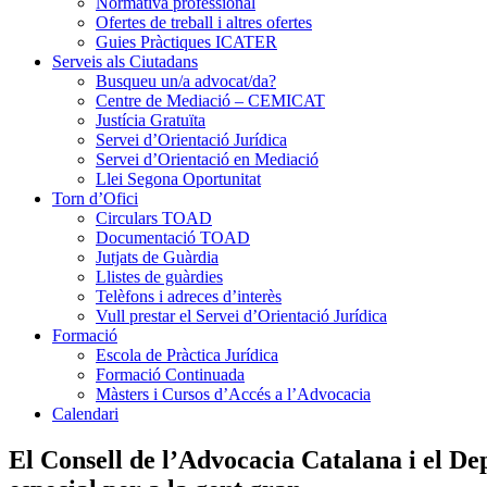
Normativa professional
Ofertes de treball i altres ofertes
Guies Pràctiques ICATER
Serveis als Ciutadans
Busqueu un/a advocat/da?
Centre de Mediació – CEMICAT
Justícia Gratuïta
Servei d’Orientació Jurídica
Servei d’Orientació en Mediació
Llei Segona Oportunitat
Torn d’Ofici
Circulars TOAD
Documentació TOAD
Jutjats de Guàrdia
Llistes de guàrdies
Telèfons i adreces d’interès
Vull prestar el Servei d’Orientació Jurídica
Formació
Escola de Pràctica Jurídica
Formació Continuada
Màsters i Cursos d’Accés a l’Advocacia
Calendari
El Consell de l’Advocacia Catalana i el De