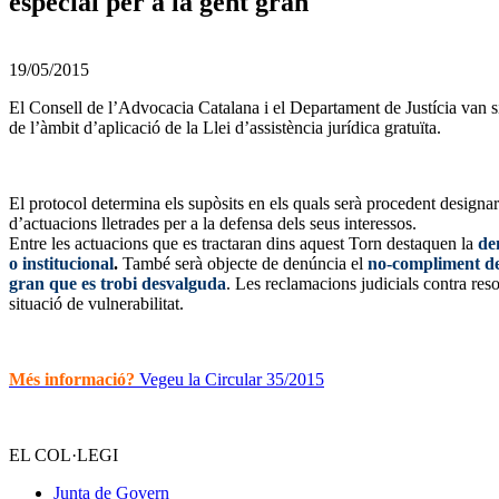
especial per a la gent gran
19/05/2015
El Consell de l’Advocacia Catalana i el Departament de Justícia van s
de l’àmbit d’aplicació de la Llei d’assistència jurídica gratuïta.
El protocol determina els supòsits en els quals serà procedent designar
d’actuacions lletrades per a la defensa dels seus interessos.
Entre les actuacions que es tractaran dins aquest Torn destaquen la
de
o institucional
.
També serà objecte de denúncia el
no-compliment del
gran que es trobi desvalguda
. Les reclamacions judicials contra res
situació de vulnerabilitat.
Més informació?
Vegeu la Circular 35/2015
EL COL·LEGI
Junta de Govern