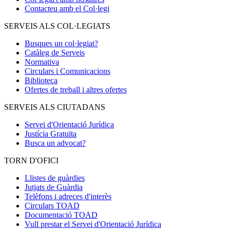
Contacteu amb el Col·legi
SERVEIS ALS COL·LEGIATS
Busques un col·legiat?
Catàleg de Serveis
Normativa
Circulars i Comunicacions
Biblioteca
Ofertes de treball i altres ofertes
SERVEIS ALS CIUTADANS
Servei d'Orientació Jurídica
Justícia Gratuïta
Busca un advocat?
TORN D'OFICI
Llistes de guàrdies
Jutjats de Guàrdia
Telèfons i adreces d'interès
Circulars TOAD
Documentació TOAD
Vull prestar el Servei d'Orientació Jurídica