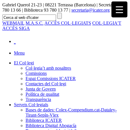
Gabriel Querol 21-23 | 08221 Terrassa (Barcelona) | Secretaria 93
780 13 66 | Biblioteca 93 780 13 77 |
secretaria@icater.org
WEBMAIL
M.A.S.C.
ACCÉS COL·LEGIATS
COL·LEGIA'T
ACCÉS SIGA
Menu
El Col·legi
Col·legia’t amb nosaltres
Comissions
Espai Comissions ICATER
Contactes del Col·legi
Junta de Govern
Política de qualitat
Transparència
Serveis Col·legials
Bases de dades: Colex-Compendium.cat-Dataley-
Tirant-Sepín-Vlex
Biblioteca ICATER
Biblioteca Digital Abogacía