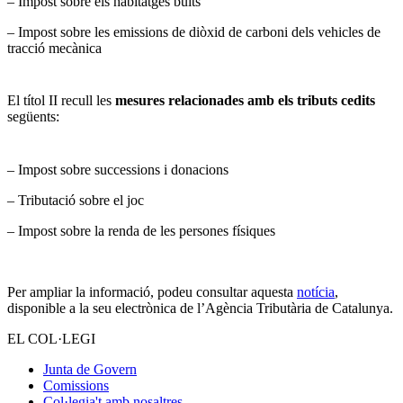
– Impost sobre els habitatges buits
– Impost sobre les emissions de diòxid de carboni dels vehicles de
tracció mecànica
El títol II recull les
mesures relacionades amb els tributs cedits
següents:
– Impost sobre successions i donacions
– Tributació sobre el joc
– Impost sobre la renda de les persones físiques
Per ampliar la informació, podeu consultar aquesta
notícia
,
disponible a la seu electrònica de l’Agència Tributària de Catalunya.
EL COL·LEGI
Junta de Govern
Comissions
Col·legia't amb nosaltres