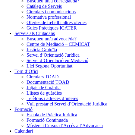
Busqueu un/a col·legiat/da?
Catàleg de Serveis
Circulars i comunicacions
Normativa professional
Ofertes de treball i altres ofertes
Guies Pràctiques ICATER
Serveis als Ciutadans
Busqueu un/a advocat/da?
Centre de Mediació – CEMICAT
Justícia Gratuïta
Servei d’Orientació Jurídica
Servei d’Orientació en Mediació
Llei Segona Oportunitat
Torn d’Ofici
Circulars TOAD
Documentació TOAD
Jutjats de Guàrdia
Llistes de guàrdies
Telèfons i adreces d’interès
Vull prestar el Servei d’Orientació Jurídica
Formació
Escola de Pràctica Jurídica
Formació Continuada
Màsters i Cursos d’Accés a l’Advocacia
Calendari