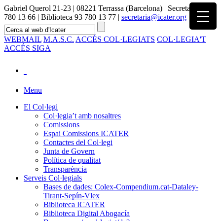
Gabriel Querol 21-23 | 08221 Terrassa (Barcelona) | Secretaria 93
780 13 66 | Biblioteca 93 780 13 77 |
secretaria@icater.org
WEBMAIL
M.A.S.C.
ACCÉS COL·LEGIATS
COL·LEGIA'T
ACCÉS SIGA
Menu
El Col·legi
Col·legia’t amb nosaltres
Comissions
Espai Comissions ICATER
Contactes del Col·legi
Junta de Govern
Política de qualitat
Transparència
Serveis Col·legials
Bases de dades: Colex-Compendium.cat-Dataley-
Tirant-Sepín-Vlex
Biblioteca ICATER
Biblioteca Digital Abogacía