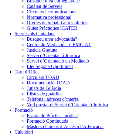
Busqueu un/a col·legiat/da?
Catàleg de Serveis
Circulars i comunicacions
Normativa professional
Ofertes de treball i altres ofertes
Guies Pràctiques ICATER
Serveis als Ciutadans
Busqueu un/a advocat/da?
Centre de Mediació – CEMICAT
Justícia Gratuïta
Servei d’Orientació Jurídica
Servei d’Orientació en Mediació
Llei Segona Oportunitat
Torn d’Ofici
Circulars TOAD
Documentació TOAD
Jutjats de Guàrdia
Llistes de guàrdies
Telèfons i adreces d’interès
Vull prestar el Servei d’Orientació Jurídica
Formació
Escola de Pràctica Jurídica
Formació Continuada
Màsters i Cursos d’Accés a l’Advocacia
Calendari