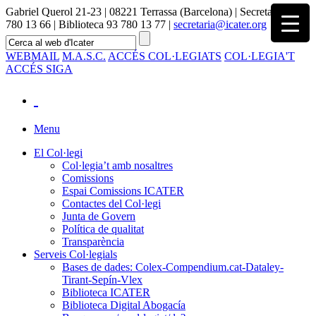
Gabriel Querol 21-23 | 08221 Terrassa (Barcelona) | Secretaria 93
780 13 66 | Biblioteca 93 780 13 77 |
secretaria@icater.org
WEBMAIL
M.A.S.C.
ACCÉS COL·LEGIATS
COL·LEGIA'T
ACCÉS SIGA
Menu
El Col·legi
Col·legia’t amb nosaltres
Comissions
Espai Comissions ICATER
Contactes del Col·legi
Junta de Govern
Política de qualitat
Transparència
Serveis Col·legials
Bases de dades: Colex-Compendium.cat-Dataley-
Tirant-Sepín-Vlex
Biblioteca ICATER
Biblioteca Digital Abogacía