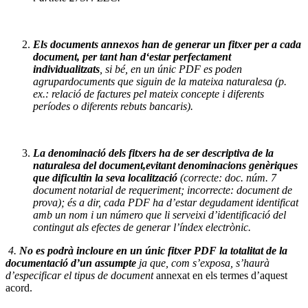
Els documents annexos han de generar un fitxer per a cada
document, per tant
han d‘estar perfectament
individualitzats
, si bé, en un únic PDF es poden
agrupar
documents que siguin de la mateixa naturalesa (p.
ex.: relació de factures pel
mateix concepte i diferents
períodes o diferents rebuts bancaris).
La denominació dels fitxers ha de ser descriptiva de la
naturalesa del document,
evitant denominacions genèriques
que dificultin la seva localització
(correcte: doc.
núm. 7
document notarial de requeriment; incorrecte: document de
prova); és a
dir, cada PDF ha d’estar degudament identificat
amb un nom i un número que li
serveixi d’identificació del
contingut als efectes de generar l’índex electrònic.
4.
No es podrà incloure en un únic fitxer PDF la totalitat de la
documentació d’un
assumpte
ja que, com s’exposa, s’haurà
d’especificar el tipus de document
annexat en els termes d’aquest
acord.