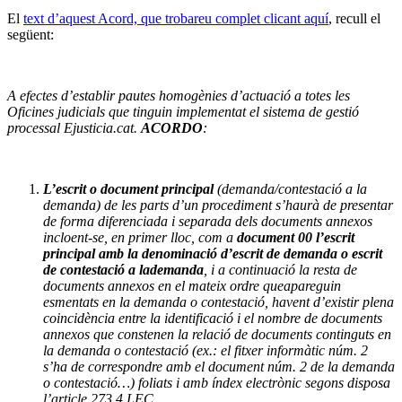
El
text d’aquest Acord, que trobareu complet clicant aquí
, recull el
següent:
A efectes d’establir pautes homogènies d’actuació a totes les
Oficines judicials que tinguin implementat el sistema de gestió
processal Ejusticia.cat.
ACORDO
:
L’escrit o document principal
(demanda/contestació a la
demanda) de les parts
d’un procediment s’haurà de presentar
de forma diferenciada i separada dels
documents annexos
incloent-se, en primer lloc, com a
document 00 l’escrit
principal amb la denominació d’escrit de demanda o escrit
de contestació a la
demanda
, i a continuació la resta de
documents annexos en el mateix ordre que
apareguin
esmentats en la demanda o contestació, havent d’existir plena
coincidència entre la identificació i el nombre de documents
annexos que consten
en la relació de documents continguts en
la demanda o contestació (ex.: el fitxer
informàtic núm. 2
s’ha de correspondre amb el document núm. 2 de la demanda
o
contestació…) foliats i amb índex electrònic segons disposa
l’article 273.4 LEC.