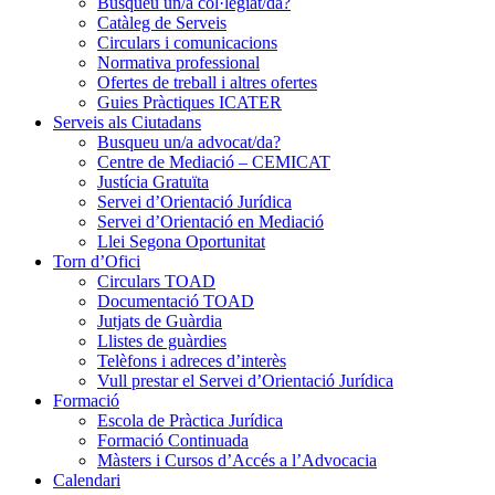
Busqueu un/a col·legiat/da?
Catàleg de Serveis
Circulars i comunicacions
Normativa professional
Ofertes de treball i altres ofertes
Guies Pràctiques ICATER
Serveis als Ciutadans
Busqueu un/a advocat/da?
Centre de Mediació – CEMICAT
Justícia Gratuïta
Servei d’Orientació Jurídica
Servei d’Orientació en Mediació
Llei Segona Oportunitat
Torn d’Ofici
Circulars TOAD
Documentació TOAD
Jutjats de Guàrdia
Llistes de guàrdies
Telèfons i adreces d’interès
Vull prestar el Servei d’Orientació Jurídica
Formació
Escola de Pràctica Jurídica
Formació Continuada
Màsters i Cursos d’Accés a l’Advocacia
Calendari