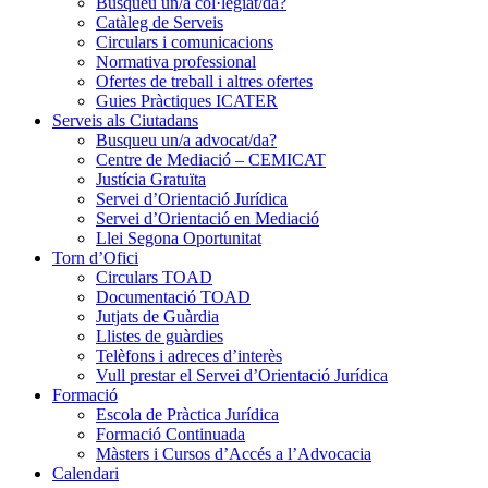
Busqueu un/a col·legiat/da?
Catàleg de Serveis
Circulars i comunicacions
Normativa professional
Ofertes de treball i altres ofertes
Guies Pràctiques ICATER
Serveis als Ciutadans
Busqueu un/a advocat/da?
Centre de Mediació – CEMICAT
Justícia Gratuïta
Servei d’Orientació Jurídica
Servei d’Orientació en Mediació
Llei Segona Oportunitat
Torn d’Ofici
Circulars TOAD
Documentació TOAD
Jutjats de Guàrdia
Llistes de guàrdies
Telèfons i adreces d’interès
Vull prestar el Servei d’Orientació Jurídica
Formació
Escola de Pràctica Jurídica
Formació Continuada
Màsters i Cursos d’Accés a l’Advocacia
Calendari