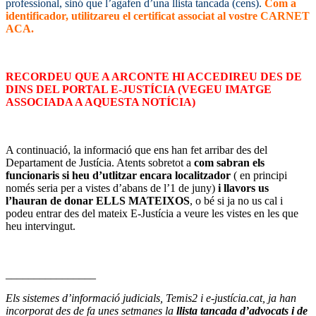
professional, sinó que l’agafen d’una llista tancada (cens)
.
Com a
identificador, utilitzareu el certificat associat al vostre CARNET
ACA.
–
RECORDEU QUE A ARCONTE HI ACCEDIREU DES DE
DINS DEL PORTAL E-JUSTÍCIA (VEGEU IMATGE
ASSOCIADA A AQUESTA NOTÍCIA)
–
A continuació, la informació que ens han fet arribar des del
Departament de Justícia. Atents sobretot a
com sabran els
funcionaris si heu d’utlitzar encara localitzador
( en principi
només seria per a vistes d’abans de l’1 de juny)
i llavors us
l’hauran de donar ELLS MATEIXOS
, o bé si ja no us cal i
podeu entrar des del mateix E-Justícia a veure les vistes en les que
heu intervingut.
–
________________
Els sistemes d’informació judicials, Temis2 i e-justícia.cat, ja han
incorporat des de fa unes setmanes la
llista tancada d’advocats i de