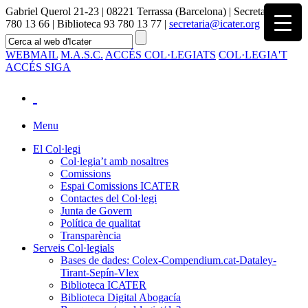
Gabriel Querol 21-23 | 08221 Terrassa (Barcelona) | Secretaria 93
780 13 66 | Biblioteca 93 780 13 77 |
secretaria@icater.org
WEBMAIL
M.A.S.C.
ACCÉS COL·LEGIATS
COL·LEGIA'T
ACCÉS SIGA
Menu
El Col·legi
Col·legia’t amb nosaltres
Comissions
Espai Comissions ICATER
Contactes del Col·legi
Junta de Govern
Política de qualitat
Transparència
Serveis Col·legials
Bases de dades: Colex-Compendium.cat-Dataley-
Tirant-Sepín-Vlex
Biblioteca ICATER
Biblioteca Digital Abogacía