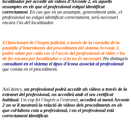
localitzador per accedir als vídeos d’Arconte 2, en aquells
assumptes en els que el professional estigui identificat
correctament
. En cas que en un assumpte, generalment antic, el
professional no estigui identificat correctament, serà necessari
encara l’ús del localitzador.
–
El funcionari de l’òrgan judicial, a través de la consulta de la
pantalla d’intervinents del procediment del sistema Arconte 2,
podrà saber per cada cas si l’accés del professional al vídeo s’ha
de fer encara per localitzador o si ja no és necessari.
Ho distingeix
c
onsultant en el sistema el tipus d’icona associat al professional
que consta en el procediment.
–
Així doncs,
un professional podrà accedir als vídeos a través de la
extranet del professional, on accedirà amb el seu certificat
habitual.
Un cop fet l’ingrés a l’extranet,
accedirà al menú Arconte
2 on se li mostrarà la relació de vídeos dels procediments en els
que col·labora com a professional, i on el professional està
correctament identificat.
–