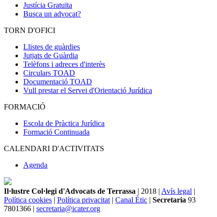
Justícia Gratuïta
Busca un advocat?
TORN D'OFICI
Llistes de guàrdies
Jutjats de Guàrdia
Telèfons i adreces d'interès
Circulars TOAD
Documentació TOAD
Vull prestar el Servei d'Orientació Jurídica
FORMACIÓ
Escola de Pràctica Jurídica
Formació Continuada
CALENDARI D'ACTIVITATS
Agenda
Il·lustre Col·legi d'Advocats de Terrassa
| 2018 |
Avís legal
|
Política cookies
|
Política privacitat
|
Canal Ètic
|
Secretaria
93
7801366 |
secretaria@icater.org