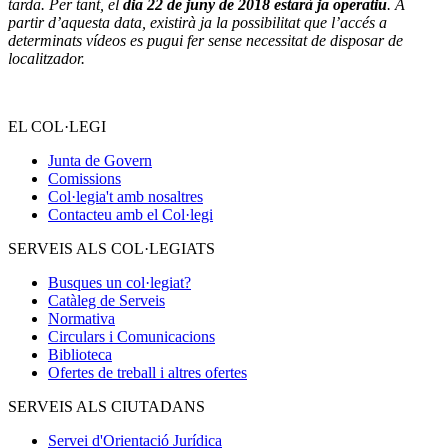
tarda. Per tant, el
dia 22 de juny de 2018 estarà ja operatiu
. A
partir d’aquesta data, existirà ja la possibilitat que l’accés a
determinats vídeos es pugui fer sense necessitat de disposar de
localitzador.
–
EL COL·LEGI
Junta de Govern
Comissions
Col·legia't amb nosaltres
Contacteu amb el Col·legi
SERVEIS ALS COL·LEGIATS
Busques un col·legiat?
Catàleg de Serveis
Normativa
Circulars i Comunicacions
Biblioteca
Ofertes de treball i altres ofertes
SERVEIS ALS CIUTADANS
Servei d'Orientació Jurídica