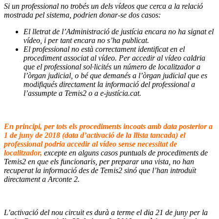
Si un professional no trobés un dels vídeos que cerca a la relació
mostrada pel sistema, podrien donar-se dos casos:
El lletrat de l’Administració de justícia encara no ha signat el
vídeo, i per tant encara no s’ha publicat.
El professional no està correctament identificat en el
procediment associat al vídeo. Per accedir al vídeo caldria
que el professional sol·licités un número de localitzador a
l’òrgan judicial, o bé que demanés a l’òrgan judicial que es
modifiqués directament la informació del professional a
l’assumpte a Temis2 o a e-justícia.cat.
–
En principi, per tots els procediments incoats amb data posterior a
1 de juny de 2018 (data d’activació de la llista tancada) el
professional podria accedir al vídeo sense necessitat de
localitzador,
excepte en alguns casos puntuals de procediments de
Temis2 en que els funcionaris, per preparar una vista, no han
recuperat la informació des de Temis2 sinó que l’han introduït
directament a Arconte 2.
–
L’activació del nou circuit es durà a terme el dia 21 de juny per la