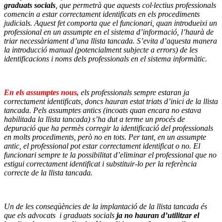
graduats socials
, que permetrà que aquests col·lectius professionals
comencin a estar correctament identificats en els procediments
judicials. Aquest fet comporta que el funcionari, quan introdueixi un
professional en un assumpte en el sistema d’informació, l’haurà de
triar necessàriament d’una llista tancada. S’evita d’aquesta manera
la introducció manual (potencialment subjecte a errors) de les
identificacions i noms dels professionals en el sistema informàtic.
–
En els assumptes nous,
els professionals sempre estaran ja
correctament identificats, doncs hauran estat triats d’inici de la llista
tancada. Pels assumptes antics (incoats quan encara no estava
habilitada la llista tancada) s’ha dut a terme un procés de
depuració que ha permès corregir la identificació del professionals
en molts procediments, però no en tots. Per tant, en un assumpte
antic, el professional pot estar correctament identificat o no. El
funcionari sempre te la possibilitat d’eliminar el professional que no
estigui correctament identificat i substituir-lo per la referència
correcte de la llista tancada.
–
Un de les conseqüències de la implantació de la llista tancada és
que els advocats i graduats socials
ja no hauran d’utilitzar el